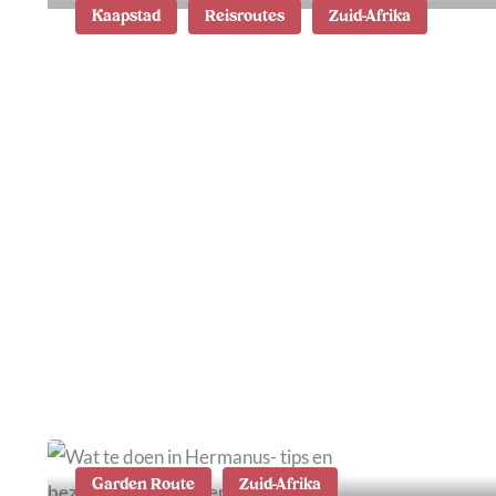
Kaapstad
Reisroutes
Zuid-Afrika
Rondreis Zuid-Afrika in 2
weken: de mooiste route
vanuit Kaapstad
Garden Route
Zuid-Afrika