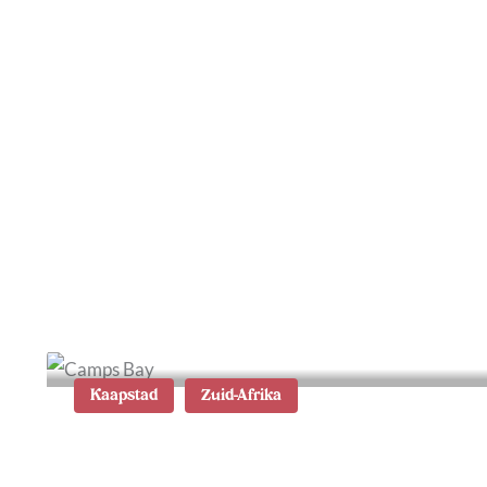
Auto huren in Zuid-Afrika:
tips en mijn ervaringen
Kaapstad
Zuid-Afrika