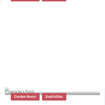
Botlierskop Private Game
Reserve: safari aan de
Garden Route
Garden Route
Zuid-Afrika