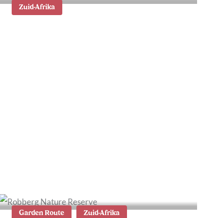
Zuid-Afrika
Swartberg Game Reserve
in Zuid-Afrika
Garden Route
Zuid-Afrika