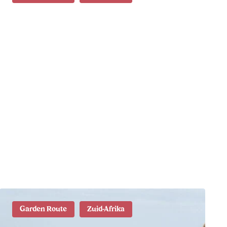
Wat te doen in
Plettenberg Bay: 17 tips
en bezienswaardigheden
Garden Route
Zuid-Afrika