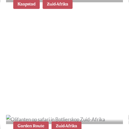
Kaapstad
Zuid-Afrika
Wat te doen in
Stellenbosch, de wijnregio
van Zuid-Afrika
Garden Route
Zuid-Afrika