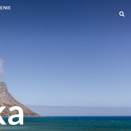
GENIE
ka