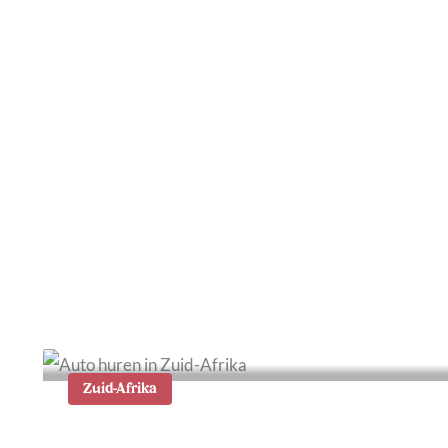
Tafelberg beklimmen of
bezoeken: alle tips en
informatie
Zuid-Afrika