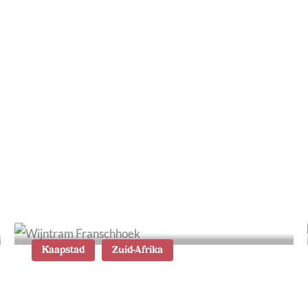
Leuke en veilige wijken in
Kaapstad: waar te
verblijven
Kaapstad
Zuid-Afrika