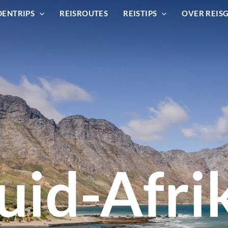
DENTRIPS
REISROUTES
REISTIPS
OVER REIS
uid-Afri