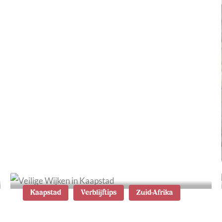
Wat te doen in Wilderness
in Zuid-Afrika: de 10 beste
tips
Kaapstad
Verblijftips
Zuid-Afrika