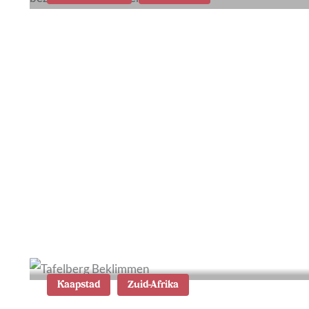
Wat te doen in Hermanus:
tips en
bezienswaardigheden
Kaapstad
Zuid-Afrika