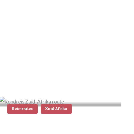
Wat te doen in Graaff-
Reinet in de Karoo, Zuid-
Afrika
Reisroutes
Zuid-Afrika