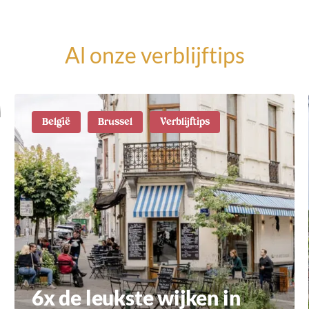
Al onze verblijftips
België
Brussel
Verblijftips
6x de leukste wijken in