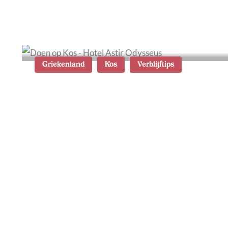
en accommodaties
Griekenland
Kos
Verblijftips
Waar te verblijven op Kos:
de mooiste plekken