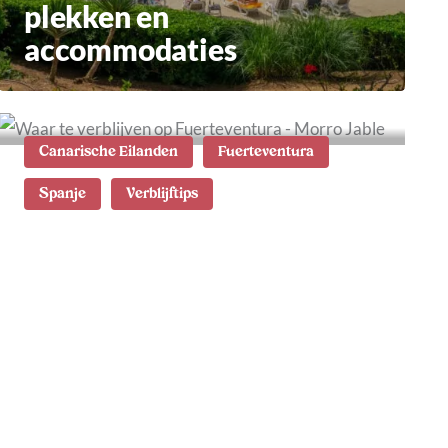
plekken en
accommodaties
Canarische Eilanden
Fuerteventura
Spanje
Verblijftips
Waar te verblijven op
Fuerteventura: de mooiste