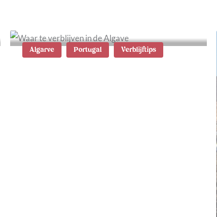
Algarve
Portugal
Verblijftips
Waar te verblijven in de
Algarve: de 15 leukste
plaatsjes