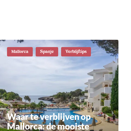
Mallorca
Spanje
Verblijftips
Waar te verblijven op
Mallorca: de mooiste