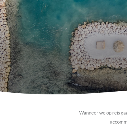
Wanneer we op reis gaan
accommod