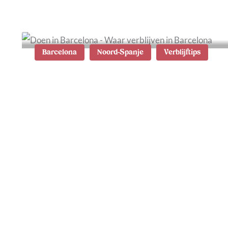
Barcelona
Noord-Spanje
Verblijftips
7x de leukste wijken in
Barcelona: tips waar te
verblijven