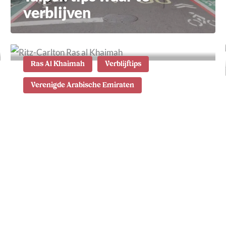
verblijven
Ras Al Khaimah
Verblijftips
Verenigde Arabische Emiraten
Waar te verblijven in Ras
al Khaimah: de fijnste
hotels