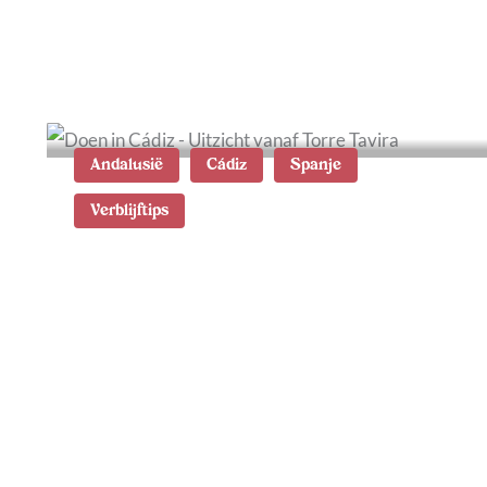
Karpathos: de mooiste
plekken
Andalusië
Cádiz
Spanje
Verblijftips
Waar te verblijven in
Cádiz: de leukste wijken