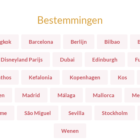
Bestemmingen
gkok
Barcelona
Berlijn
Bilbao
Disneyland Parijs
Dubai
Edinburgh
F
thos
Kefalonia
Kopenhagen
Kos
en
Madrid
Málaga
Mallorca
Me
me
São Miguel
Sevilla
Stockholm
Wenen