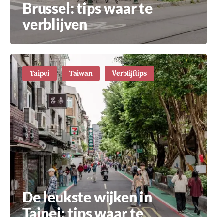
Brussel: tips waar te
verblijven
Taipei
Taiwan
Verblijftips
De leukste wijken in
Taipei: tips waar te