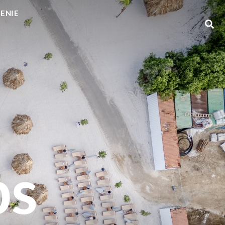
GENIE
ps