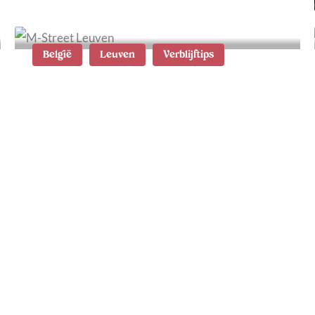
België
Leuven
Verblijftips
6x fijne hotels in Leuven:
de beste accommodaties