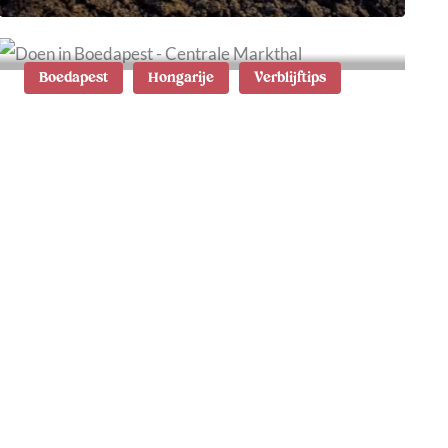
Boedapest
Hongarije
Verblijftips
5x de leukste wijken in
Boedapest: tips waar te
verblijven