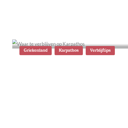
Griekenland
Karpathos
Verblijftips
Waar te verblijven op