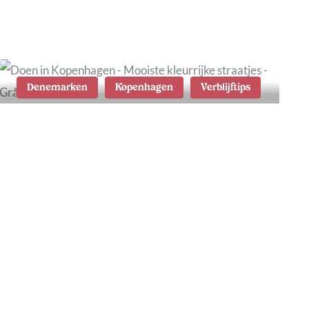
plekken
Denemarken
Kopenhagen
Verblijftips
7x de leukste wijken in
Kopenhagen: tips waar te
verblijven