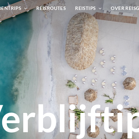
DENTRIPS
REISROUTES
REISTIPS
OVER REIS
erblijfti