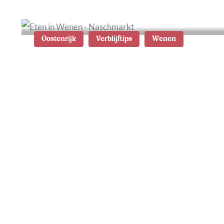
Oostenrijk
Verblijftips
Wenen
6x de leukste wijken in
Wenen: tips waar te
verblijven