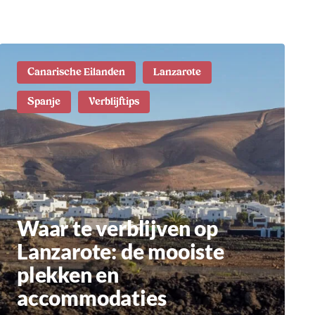
Canarische Eilanden
Lanzarote
Spanje
Verblijftips
Waar te verblijven op
Lanzarote: de mooiste
plekken en
accommodaties