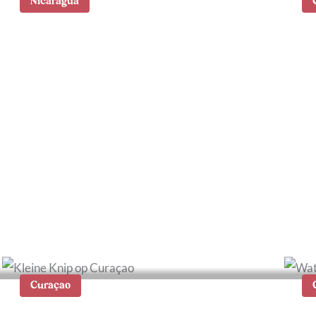
Nicaragua
1
10 hoogtepunten van
W
Nicaragua
b
Curaçao