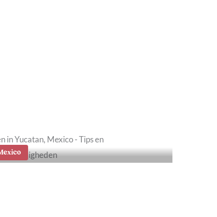
3x lekker eten en
rinken op Curaçao
Mexico