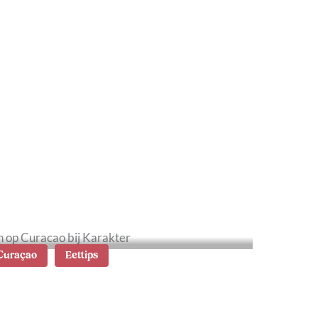
at te doen op Curaçao:
ips en
ezienswaardigheden
Curaçao
Eettips