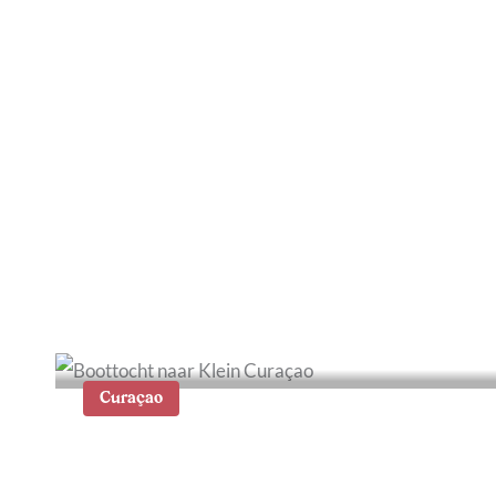
Waar te verblijven op
Curaçao: de mooiste
hotels en plekken
Curaçao