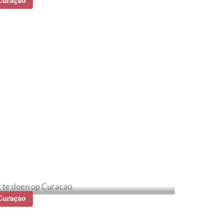
Curaçao
1x wat te doen in
illemstad: tips en
ezienswaardigheden
Curaçao