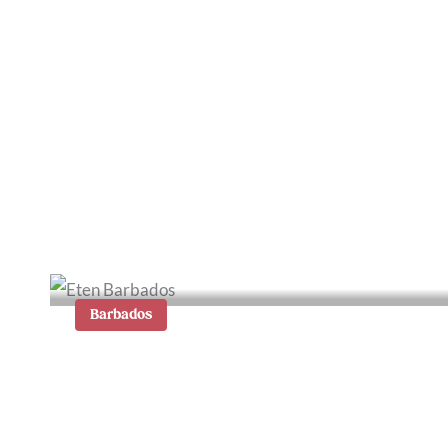
Klein Curaçao, een
boottocht naar het
paradijs
Barbados