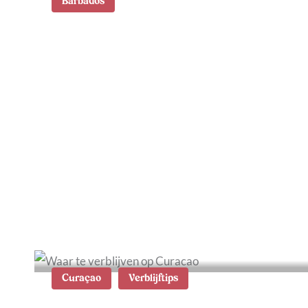
Barbados
Wat te doen op Barbados:
10 hoogtepunten
Curaçao
Verblijftips