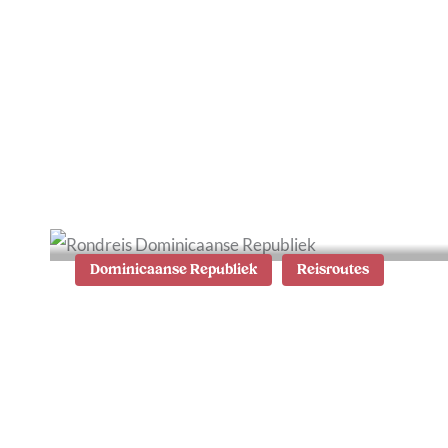
Eten en drinken op
Barbados, dé culinaire
bestemming van de
Cariben
Dominicaanse Republiek
Reisroutes