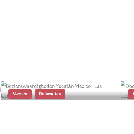
De Christoffelberg
beklimmen op Curaçao:
1
tips en informatie
d
Mexico
Reisroutes