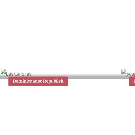
D
d
Rondreis Mexico: onze
b
route door Yucatán
b
Dominicaanse Republiek