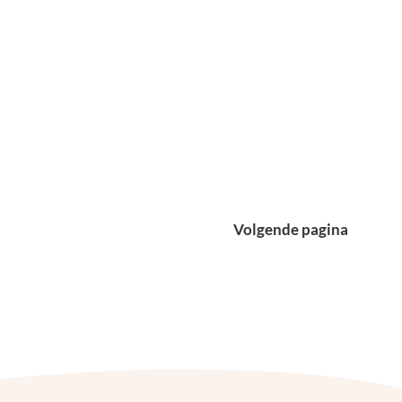
akantie in Punta Cana:
ips en
ezienswaardigheden
Volgende pagina