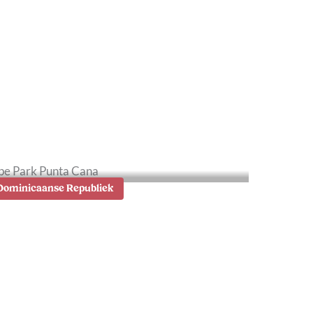
oen in Yucatán, Mexico:
e mooiste
ezienswaardigheden en
este tips
Dominicaanse Republiek