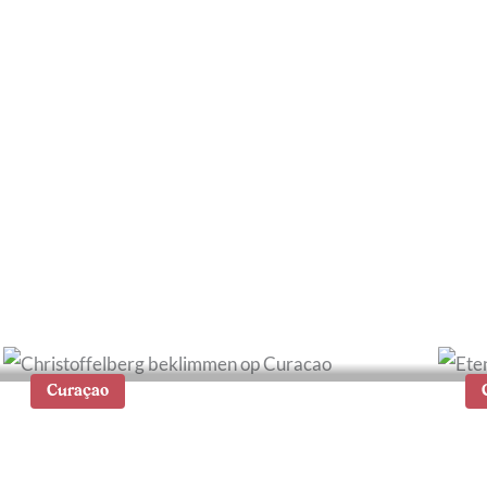
W
De 12 mooiste stranden
t
op Curaçao
b
Curaçao