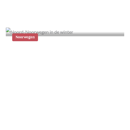
De mooiste rondreizen door Noord-
Europa
Noorwegen
Noord-Noorwegen in de winter: 5
unieke bestemmingen