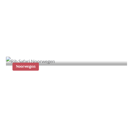
7x de mooiste accommodaties in
Bergen en de regio Sognefjord
Noorwegen