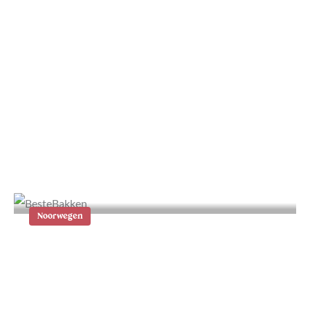
De Flåm trein in Noorwegen: één
van de mooiste treinreizen ter
wereld
Noorwegen