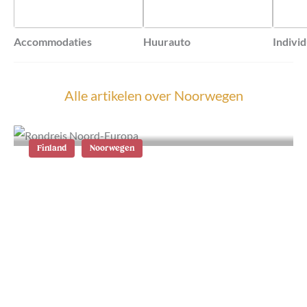
Accommodaties
Huurauto
Indivi
Alle artikelen over
Noorwegen
Finland
Noorwegen