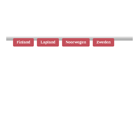
Rib safari op het Sognefjord in
Noorwegen
Finland
Lapland
Noorwegen
Zweden
Lapland in de winter: de leukste
activiteiten