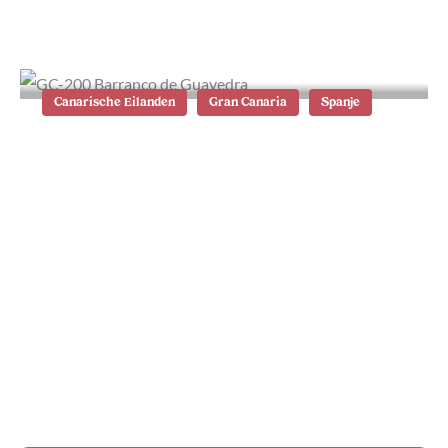
Canaria: alle tips
Canarische Eilanden
Gran Canaria
Spanje
GC-200 op Gran Canaria: de mooiste
route en stops langs de westkust