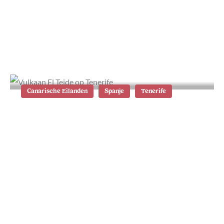
Waar te verblijven op Tenerife: de
mooiste plekken en accommodaties
Canarische Eilanden
Spanje
Tenerife
El Teide National Park op Tenerife: