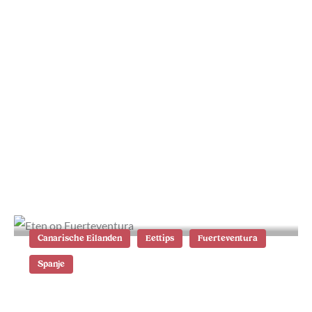
Barranco y Arco de las Peñitas hike
op Fuerteventura
Canarische Eilanden
Eettips
Fuerteventura
Spanje