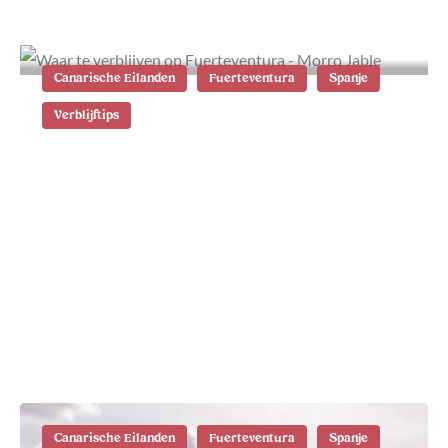
Canarische Eilanden
Fuerteventura
Spanje
Verblijftips
Waar te verblijven op
Fuerteventura: de mooiste plekken
Canarische Eilanden
Fuerteventura
Spanje