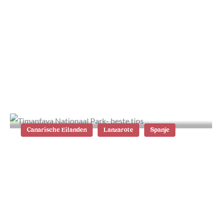
Wat te doen op Lanzarote: de 29
beste tips
Canarische Eilanden
Lanzarote
Spanje