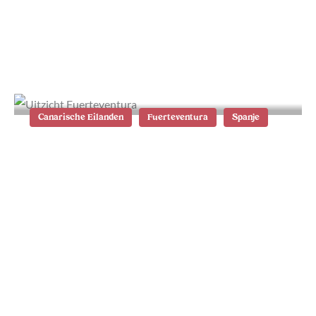
9x de mooiste stranden op
Fuerteventura
Canarische Eilanden
Fuerteventura
Spanje
Wat te doen op Fuerteventura: de
21 beste tips