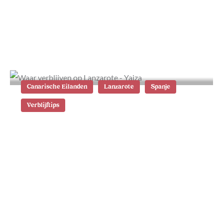
Timanfaya Nationaal Park op
Lanzarote bezoeken: de beste tips
Canarische Eilanden
Lanzarote
Spanje
Verblijftips
Waar te verblijven op Lanzarote: de