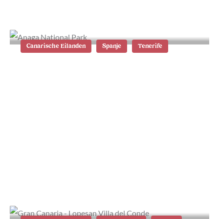
alle tips en informatie
Canarische Eilanden
Spanje
Tenerife
Wat te doen op Tenerife: de 21
beste tips