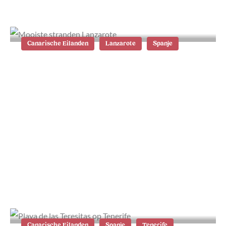
mooiste plekken en accommodaties
Canarische Eilanden
Lanzarote
Spanje
De 18 mooiste stranden van
Lanzarote
Canarische Eilanden
Spanje
Tenerife