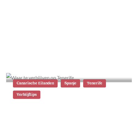
Masca op Tenerife: tips voor deze
prachtige vallei
Canarische Eilanden
Spanje
Tenerife
Verblijftips