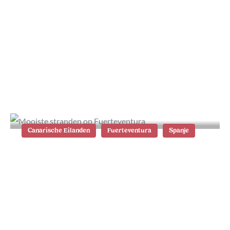
13x lekker eten en drinken op
Fuerteventura
Canarische Eilanden
Fuerteventura
Spanje