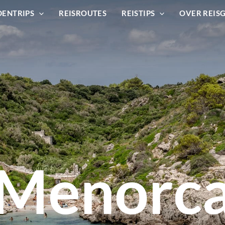
DENTRIPS
REISROUTES
REISTIPS
OVER REIS
Menorc