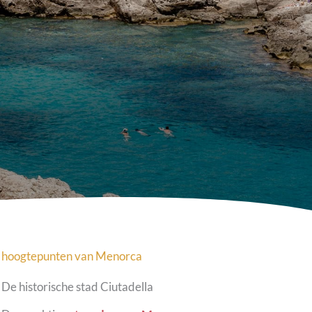
 hoogtepunten van
Menorca
De historische stad Ciutadella