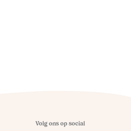
De 10 mooiste stranden op
Menorca