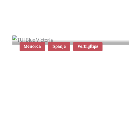
Menorca
Spanje
Verblijftips
Waar te verblijven op