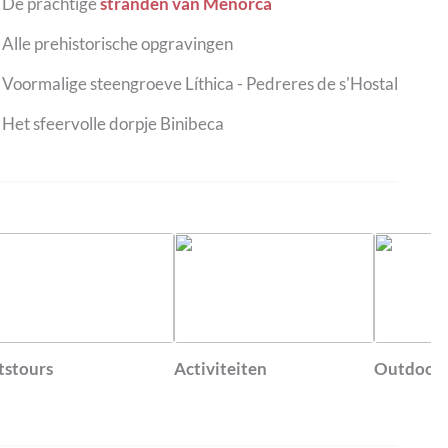
De prachtige
stranden van Menorca
Alle prehistorische opgravingen
Voormalige steengroeve Líthica - Pedreres de s'Hostal
Het sfeervolle dorpje Binibeca
tstours
Activiteiten
Outdoor