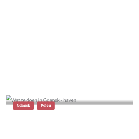
Malbork: het grootste kasteel ter
wereld in Polen
Gdansk
Polen