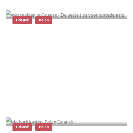
Gdansk
Polen
Wat te doen in Gdansk: de beste tips
voor je stedentrip
Gdansk
Polen