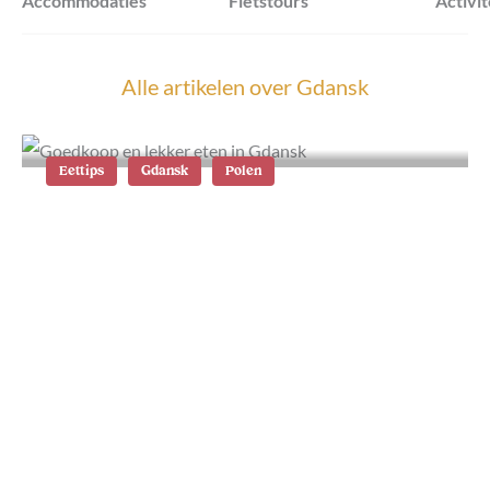
Accommodaties
Fietstours
Activit
Alle artikelen over
Gdansk
Eettips
Gdansk
Polen
Goedkoop en lekker eten in Gdansk