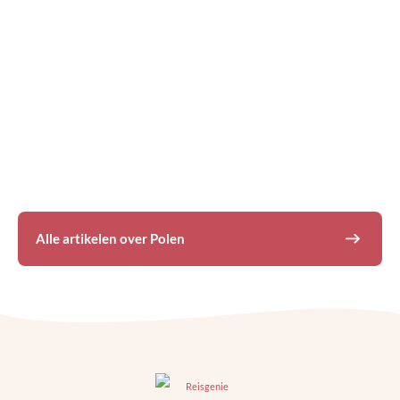
De mooiste bezienswaardigheden
van Gdansk: wandelroute door het
oude centrum
Alle artikelen over
Polen