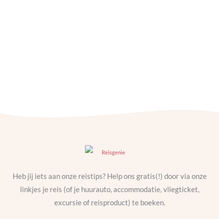
Wijnproeverij in Boedapest via
Taste Hungary
Heb jij iets aan onze reistips? Help ons gratis(!) door via onze
linkjes je reis (of je huurauto, accommodatie, vliegticket,
excursie of reisproduct) te boeken.