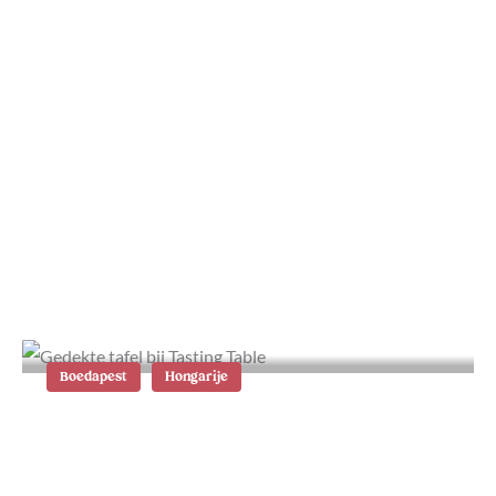
Wat te doen in Boedapest: 27 tips
en bezienswaardigheden
Boedapest
Hongarije