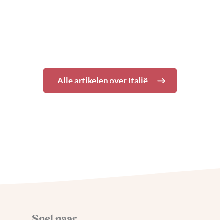
Burano: kleurrijke dagtrip
vanuit Venetië
Alle artikelen over
Italië