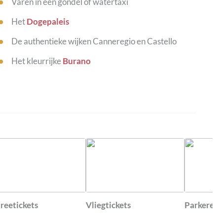
Varen in een gondel of watertaxi
Het
Dogepaleis
De authentieke wijken Canneregio en Castello
Het kleurrijke
Burano
reetickets
Vliegtickets
Parkeren 