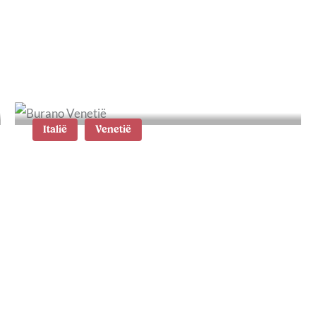
Venetië in één dag: de
ultieme route langs de
mooiste plekken
Italië
Venetië