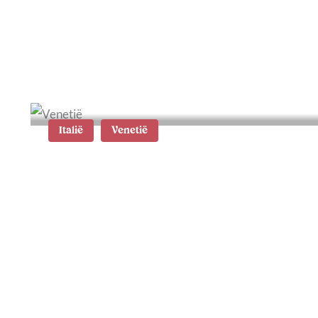
15 tips voor je bezoek aan
Venetië
Italië
Venetië