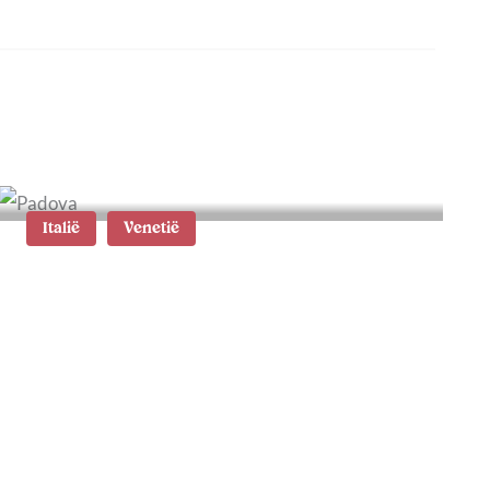
Italië
Venetië