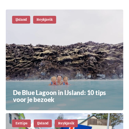
IJsland
Reykjavik
De Blue Lagoon in IJsland: 10 tips
voor je bezoek
Eettips
IJsland
Reykjavik