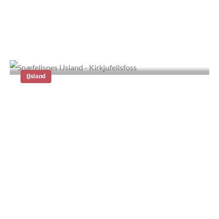
Jökulsárlón en Fjallsárlón: de
mooiste gletsjermeren van IJsland
IJsland
Wat te doen op Snæfellsnes in
IJsland: tips en
bezienswaardigheden