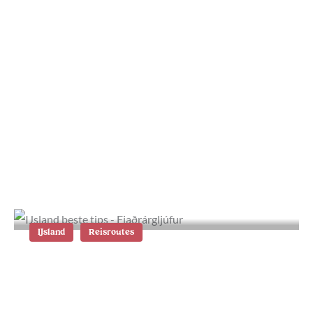
Wat te doen in Vík in het zuiden van
IJsland
IJsland
Reisroutes