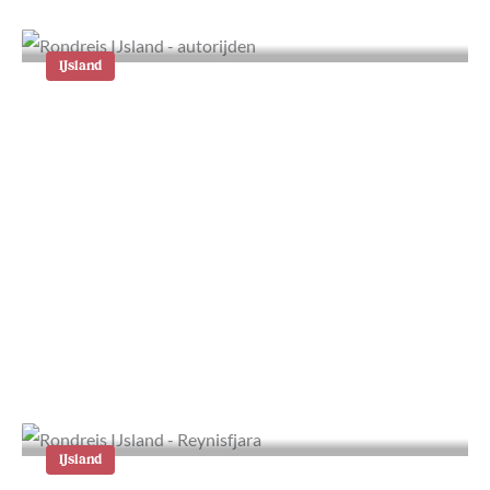
IJsland
Autorijden in IJsland: wat moet je
weten?
IJsland