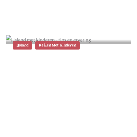
Cruise met Holland America Line:
mijn ervaringen en tips
IJsland
Reizen Met Kinderen
IJsland met kinderen: tips en
ervaring