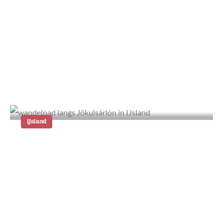
Rondreis IJsland: onze route in 1
week
IJsland