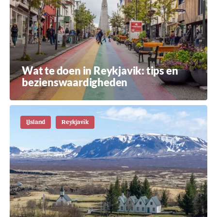
Wat te doen in Reykjavik: tips en
bezienswaardigheden
IJsland
Reykjavik