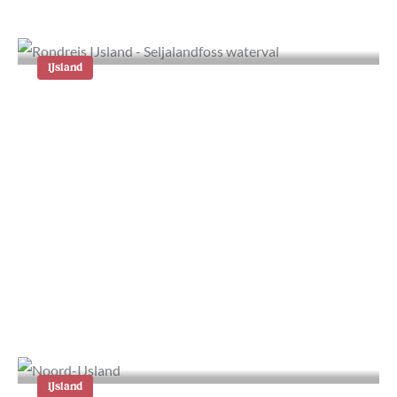
IJsland
Reizen in IJsland: De beste
bespaartips
IJsland