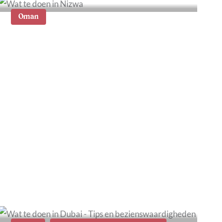
Oman
Wat te doen in Nizwa in
Oman: 8 tips en
bezienswaardigheden