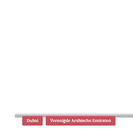
Stopover in Dubai: wat te
doen in 2 dagen?
Dubai
Verenigde Arabische Emiraten