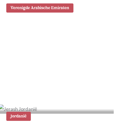
Verenigde Arabische Emiraten
10x de leukste wijken in
Dubai: tips waar te
verblijven
Jordanië