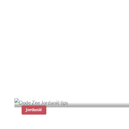
Woestijnsafari in Dubai:
onze tips en ervaring
Jordanië