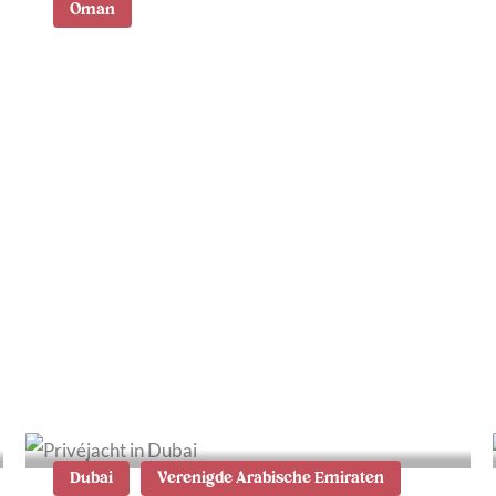
Oman
Wadi Shab in Oman
bezoeken – alle tips en
informatie
Dubai
Verenigde Arabische Emiraten