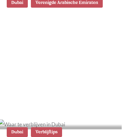
Dubai
Verenigde Arabische Emiraten
Wat te doen in Dubai: 26
tips en
bezienswaardigheden
Dubai
Verblijftips