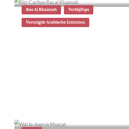
Ras Al Khaimah
Verblijftips
Verenigde Arabische Emiraten
Waar te verblijven in Ras
al Khaimah: de fijnste
hotels