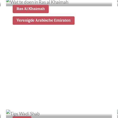
Ras Al Khaimah
Verenigde Arabische Emiraten
Wat te doen in Ras al
Khaimah: 9x tips en
bezienswaardigheden