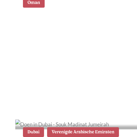
Oman
Wat te doen in Muscat: 8
tips en
bezienswaardigheden
Dubai
Verenigde Arabische Emiraten