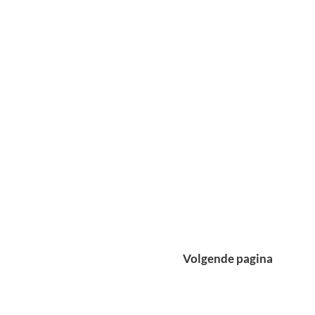
Petra in één dag: de
mooiste route door het
wereldwonder van
Jordanië
Volgende pagina