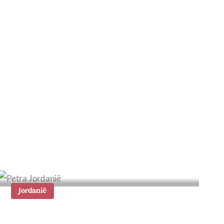
Jerash: het Rome van
Jordanië
Jordanië