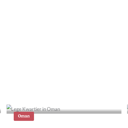
15x fijne hotels in Dubai
centrum
Oman