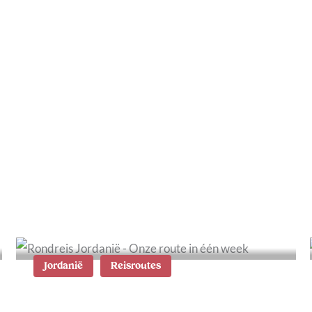
De highlights van Al
Wusta in Oman: wat te
zien en te doen
Jordanië
Reisroutes