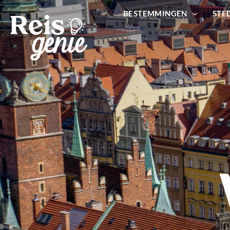
Ga
BESTEMMINGEN
STE
naar
de
inhoud