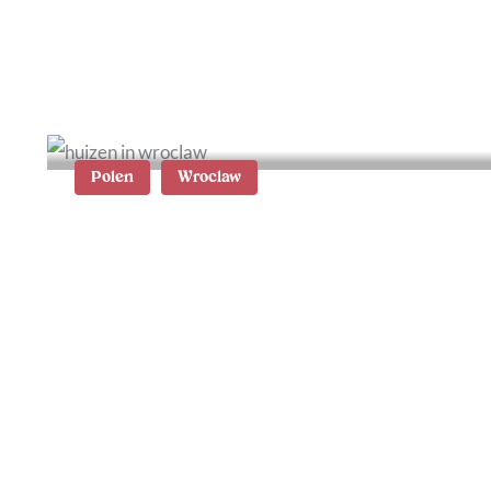
Polen
Wroclaw
Wat te doen in Wroclaw: