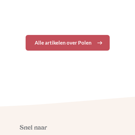
Goedkoop en lekker eten
in Wroclaw
Alle artikelen over
Polen