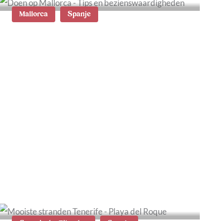
Mallorca
Spanje
Wat te doen op Mallorca:
de 30 beste tips