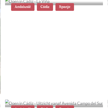
Andalusië
Cádiz
Spanje
Cádiz in één dag:
wandelroute langs de
hoogtepunten