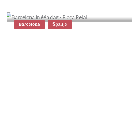
Barcelona
Spanje
Barcelona in één dag: tips
en ideale route