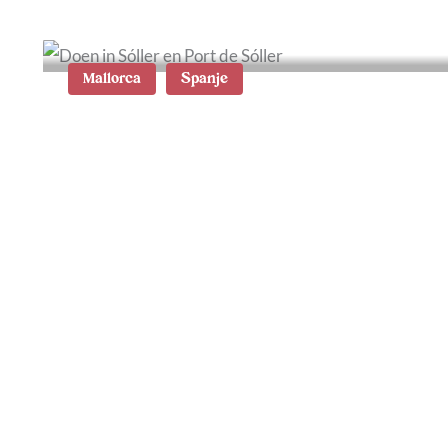
Mallorca
Spanje
Wat te doen in Sóller en
Port de Sóller op Mallorca:
de 15 beste tips