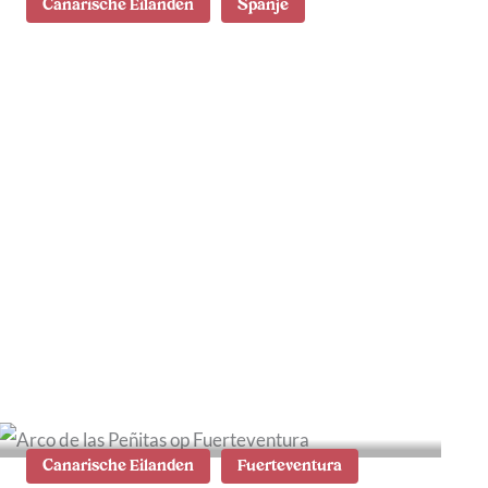
Canarische Eilanden
Spanje
De mooiste Canarische
Eilanden: dit zijn de
verschillen
Canarische Eilanden
Fuerteventura