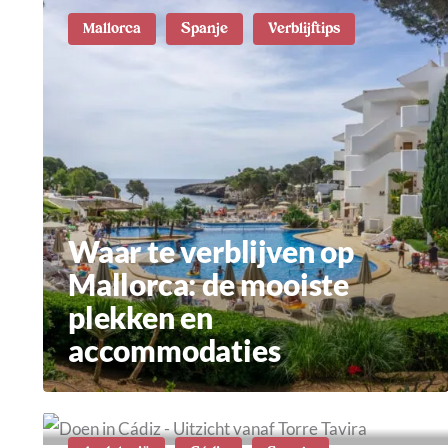
Mallorca
Spanje
Verblijftips
Waar te verblijven op
Mallorca: de mooiste
plekken en
accommodaties