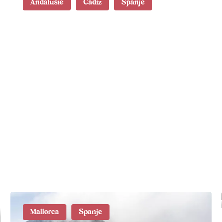
Andalusië
Cádiz
Spanje
Wat te doen in Cádiz: 23
tips en
bezienswaardigheden
Mallorca
Spanje