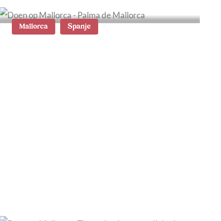
Mallorca
Spanje
Wat te doen in Palma de
Mallorca: de beste tips