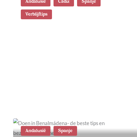
Andalusië
Cádiz
Spanje
Verblijftips
Waar te verblijven in
Cádiz: de leukste wijken
en accommodaties
Andalusië
Spanje