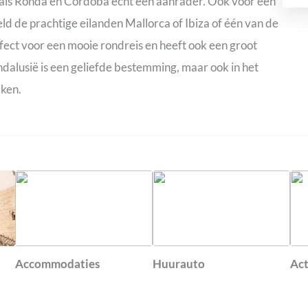
 als Ronda en Córdoba echt een aanrader. Ook voor een
ld de prachtige eilanden Mallorca of Ibiza of één van de
rfect voor een mooie rondreis en heeft ook een groot
ndalusië is een geliefde bestemming, maar ook in het
aken.
Accommodaties
Huurauto
Act