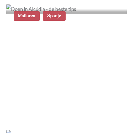
Mallorca
Spanje
Wat te doen in Alcúdia op
Mallorca: de 18 beste tips