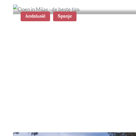
Andalusië
Spanje
Wat te doen in Mijas: de
beste tips en wandelroute