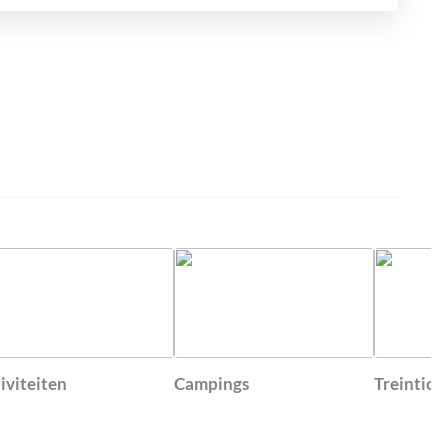
iviteiten
Campings
Treintick