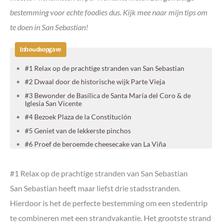
bestemming voor echte foodies dus. Kijk mee naar mijn tips om
te doen in San Sebastian!
Inhoudsopgave
#1 Relax op de prachtige stranden van San Sebastian
#2 Dwaal door de historische wijk Parte Vieja
#3 Bewonder de Basílica de Santa María del Coro & de
Iglesia San Vicente
#4 Bezoek Plaza de la Constitución
#5 Geniet van de lekkerste pinchos
#6 Proef de beroemde cheesecake van La Viña
#7 Ontdek San Sebastian op de fiets
#8 Neem de kabeltrein naar Monte Igueldo
#1 Relax op de prachtige stranden van San Sebastian
#9 Wandel over de La Concha Promenade
San Sebastian heeft maar liefst drie stadsstranden.
#10 Ayuntamiento de San Sebastian & Alderdi Eder Parkea
Hierdoor is het de perfecte bestemming om een stedentrip
#11 Ga picknicken in de tuinen van Palacio de Miramar
te combineren met een strandvakantie. Het grootste strand