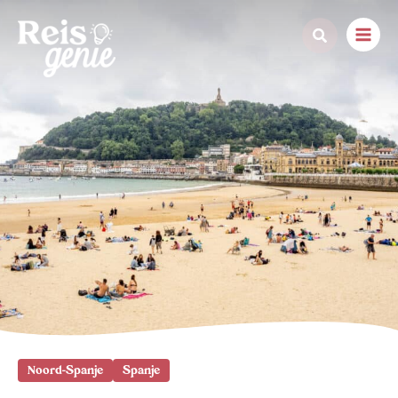
Ga
naar
de
inhoud
Noord-Spanje
Spanje