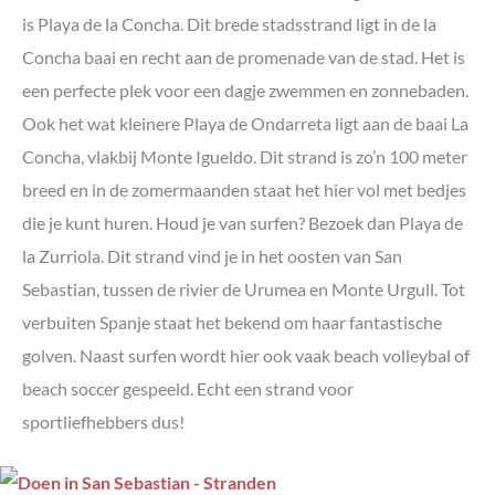
#12 Neem de boot naar Isla de Santa Clara
is Playa de la Concha. Dit brede stadsstrand ligt in de la
#13 Bezoek Castillo de la Mota op de Monte Urgull
Concha baai en recht aan de promenade van de stad. Het is
#14 Bezoek het aquarium van San Sebastian
een perfecte plek voor een dagje zwemmen en zonnebaden.
#15 Combineer San Sebastian met Bilbao
Ook het wat kleinere Playa de Ondarreta ligt aan de baai La
#16 Maak een roadtrip langs de Baskische kust en de rest
van Noord-Spanje
Concha, vlakbij Monte Igueldo. Dit strand is zo’n 100 meter
De leukste bezienswaardigheden van San Sebastian op de
breed en in de zomermaanden staat het hier vol met bedjes
kaart
die je kunt huren. Houd je van surfen? Bezoek dan Playa de
Overnachten in San Sebastian
la Zurriola. Dit strand vind je in het oosten van San
Onze tips voor accommodaties in San Sebastian
Sebastian, tussen de rivier de Urumea en Monte Urgull. Tot
verbuiten Spanje staat het bekend om haar fantastische
golven. Naast surfen wordt hier ook vaak beach volleybal of
beach soccer gespeeld. Echt een strand voor
sportliefhebbers dus!