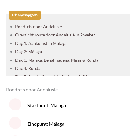
Inhoudsopgave
Rondreis door Andalusië
Overzicht route door Andalusië in 2 weken
Dag 1: Aankomst in Málaga
Dag 2: Málaga
Dag 3: Málaga, Benalmádena, Mijas & Ronda
Dag 4: Ronda
Dag 5: Ronda, Setenil de Bodegas & Cádiz
Dag 6: Cádiz & Sevilla
Rondreis door Andalusië
Dag 7: Sevilla
Dag 8: Sevilla
Startpunt:
Málaga
Dag 9: Sevilla & Córdoba
Dag 10: Córdoba
Eindpunt:
Málaga
Dag 11: Córdoba, El Torcal de Antequera & Granada
Dag 12: Granada