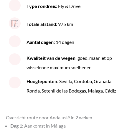
Type rondreis
: Fly & Drive
Dag 13: Granada
Dag 14: Granada, Nerja, Frigiliana & Málaga
Tips om je rondreis door Andalusië in te korten
Totale afstand
: 975 km
Een auto huren in Andalusië
Rondreis Andalusië met het openbaar vervoer
Aantal dagen:
14 dagen
Complete rondreis door Andalusië boeken
Complete pakketreizen naar Andalusië
Kwaliteit van de wegen
: goed, maar let op
wisselende maximum snelheden
Hoogtepunten
: Sevilla, Cordoba, Granada
Ronda, Setenil de las Bodegas, Malaga, Cádiz
Overzicht route door Andalusië in 2 weken
Dag 1:
Aankomst in Málaga