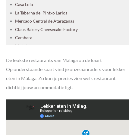
Casa Lola
La Taberna del Pintxo Larios
Mercado Central de Atarazanas
Claus Bakery Cheesecake Factory
Cambara
Madeinterranea
El Pimpi
De leukste restaurants van Málaga op de kaart
Shokudo
Op onderstaande kaart vind je onze aanraders voor lekker
Spago’s
eten in Málaga. Zo kun je precies zien welk restaurant
Byoko
dichtbij jouw accommodatie ligt.
La Flor Negra
Granier
La Canasta
Cerveceria 100 montaditos
Wat te doen in Málaga
Verblijven in Málaga: de leukste wijken