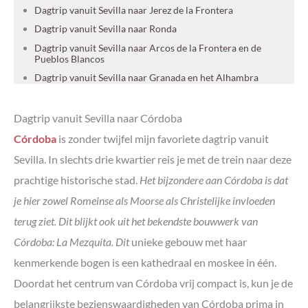
Dagtrip vanuit Sevilla naar Jerez de la Frontera
Dagtrip vanuit Sevilla naar Ronda
Dagtrip vanuit Sevilla naar Arcos de la Frontera en de
Pueblos Blancos
Dagtrip vanuit Sevilla naar Granada en het Alhambra
Dagtrip vanuit Sevilla naar Parque Nacional de Doñada
Dagtrip vanuit Sevilla naar de Caminito del Rey
Dagtrip
vanuit Sevilla
naar Córdoba
Een auto huren in Sevilla
Córdoba
is zonder twijfel mijn favoriete dagtrip vanuit
Rondreis Andalusië
Sevilla. In slechts drie kwartier reis je met de trein naar deze
Verblijven in Sevilla: de leukste wijken
prachtige historische stad.
Het bijzondere aan Córdoba is dat
je hier zowel Romeinse als Moorse als Christelijke invloeden
terug ziet. Dit blijkt ook uit het bekendste bouwwerk van
Córdoba: La Mezquita. Dit
unieke gebouw met haar
kenmerkende bogen is een kathedraal en moskee in één.
Doordat het centrum van Córdoba vrij compact is, kun je de
belangrijkste bezienswaardigheden van Córdoba prima in