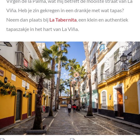
Virgen de la Palma, wat mij betreft de mooiste straat van La
Viña. Heb je zin gekregen in een drankje met wat tapas?
Neem dan plaats bij
La Tabernita
, een klein en authentiek
tapaszakje in het hart van La Viña.