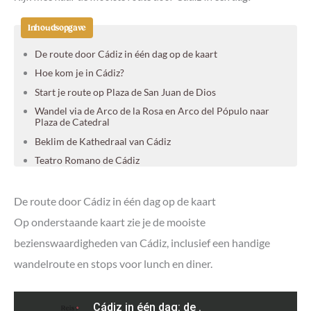
Inhoudsopgave
De route door Cádiz in één dag op de kaart
Hoe kom je in Cádiz?
Start je route op Plaza de San Juan de Dios
Wandel via de Arco de la Rosa en Arco del Pópulo naar
Plaza de Catedral
Beklim de Kathedraal van Cádiz
Teatro Romano de Cádiz
Bekijk de bloemenkraampjes op Plaza Topete
Proef de lekkerste churros met chocolade bij Churrería La
De route door Cádiz in één dag op de kaart
Guapa
Op onderstaande kaart zie je de mooiste
Lunch in de Mercado de Cádiz of geniet van moderne
tapas op Plaza Candelaria
bezienswaardigheden van Cádiz, inclusief een handige
Bewonder Cádiz vanaf de Torre Tavira
wandelroute en stops voor lunch en diner.
Wandel naar Plaza de San Antonio en Parroquia de San
Antonio
Bezoek het Museo de Cádiz op Plaza de Mina