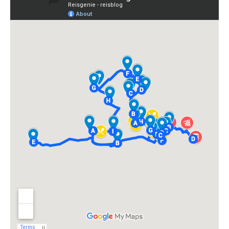
Wandel door de Jardines de Alameda Apodaca en Baluarte
de la Candelaria
Ontdek de botanische tuin van Parque Genovés
Bewonder Gran Teatro Falla
Dwaal door de kleurrijke wijk La Viña
Relax op Playa de la Caleta
Wandel naar Castillo de San Sebastian
Bewonder het uitzicht vanaf de Avenida Campo del Sur
Geniet van een diner bij Puerta del Eden
Cádiz in één dag op de fiets
Dagtrip naar Cádiz vanuit Sevilla
Overnachten in Cádiz
Onze tips voor accommodaties in Cádiz
Meer zien en doen in Cádiz
Rondreis Andalusië in twee weken
Complete rondreis door Andalusië boeken