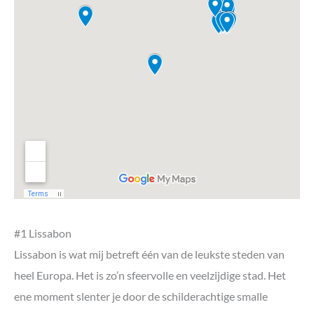
#19 Tavira
#20 Faro
#21 Silves
#22 Estoi
Ook op reis naar Portugal?
Georganiseerde rondreizen naar Portugal
Meer mooiste plekken in Europa
#1 Lissabon
Lissabon is wat mij betreft één van de leukste steden van
heel Europa. Het is zo’n sfeervolle en veelzijdige stad. Het
ene moment slenter je door de schilderachtige smalle