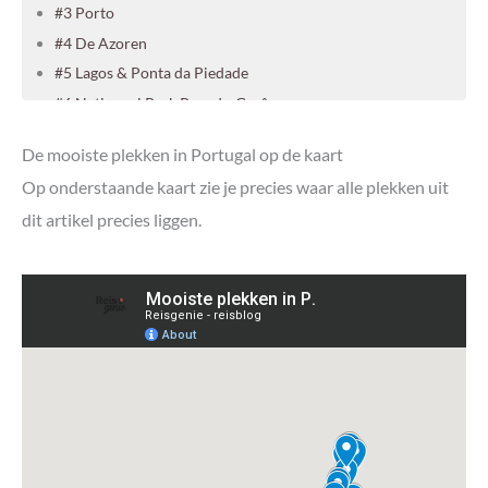
#3 Porto
#4 De Azoren
#5 Lagos & Ponta da Piedade
#6 Nationaal Park Peneda-Gerês
#7 Madeira
De mooiste plekken in Portugal op de kaart
#8 Seven Hanging Valleys
Op onderstaande kaart zie je precies waar alle plekken uit
#9 Douro vallei
dit artikel precies liggen.
#10 Coimbra
#11 Cabo de São Vicente
#12 Ria Formosa
#13 Alentejo
#14 Évora
#15 Nazaré
#16 Óbidos
#17 Cascais
#18 Braga