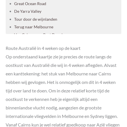
Great Ocean Road
De Yarra Valley
Tour door de wijnlanden
Terug naar Melbourne
Van Cairns naar Port Douglas
Great Barrier Reef en Daintree National Park
Route Australië in 4 weken op de kaart
Airlie Beach
Op onderstaand kaartje zie je precies de route langs de
Hervey Bay
oostkust van Australië die wij in 4 weken aflegden. Alvast
K’gari (Fraser Island)
een kanttekening: het stuk van Melbourne naar Cairns
Noosa
Byron Bay
hebben wij gevlogen. Het is onmogelijk om dit in 4 weken
Port Macquarie
tijd over land te doen. Om in deze relatief korte tijd de
Alternatief: Newcastle
oostkust te verkennen heb je eigenlijk altijd een
Sydney
binnenlandse vlucht nodig, aangezien de grootste
Een auto huren in Australië
internationale vliegvelden in Melbourne en Sydney liggen.
Een camper huren in Australië
Vanaf Cairns kun je wel relatief goedkoop naar Azië vliegen