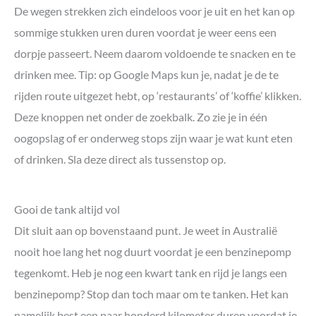
De wegen strekken zich eindeloos voor je uit en het kan op
sommige stukken uren duren voordat je weer eens een
dorpje passeert. Neem daarom voldoende te snacken en te
drinken mee. Tip: op Google Maps kun je, nadat je de te
rijden route uitgezet hebt, op ‘restaurants’ of ‘koffie’ klikken.
Deze knoppen net onder de zoekbalk. Zo zie je in één
oogopslag of er onderweg stops zijn waar je wat kunt eten
of drinken. Sla deze direct als tussenstop op.
Gooi de tank altijd vol
Dit sluit aan op bovenstaand punt. Je weet in Australië
nooit hoe lang het nog duurt voordat je een benzinepomp
tegenkomt. Heb je nog een kwart tank en rijd je langs een
benzinepomp? Stop dan toch maar om te tanken. Het kan
namelijk best een paar honderd kilometer duren voordat je