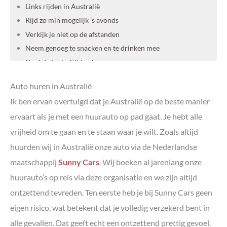
Links rijden in Australië
Rijd zo min mogelijk ’s avonds
Verkijk je niet op de afstanden
Neem genoeg te snacken en te drinken mee
Gooi de tank altijd vol
Rijd niet de hard en let goed op de verkeersborden
Auto huren in Australië
Download de kaart op Google Maps
Ik ben ervan overtuigd dat je Australië op de beste manier
ervaart als je met een huurauto op pad gaat. Je hebt alle
vrijheid om te gaan en te staan waar je wilt. Zoals altijd
huurden wij in Australië onze auto via de Nederlandse
maatschappij
Sunny Cars
. Wij boeken al jarenlang onze
huurauto’s op reis via deze organisatie en we zijn altijd
ontzettend tevreden. Ten eerste heb je bij Sunny Cars geen
eigen risico, wat betekent dat je volledig verzekerd bent in
alle gevallen. Dat geeft echt een ontzettend prettig gevoel.