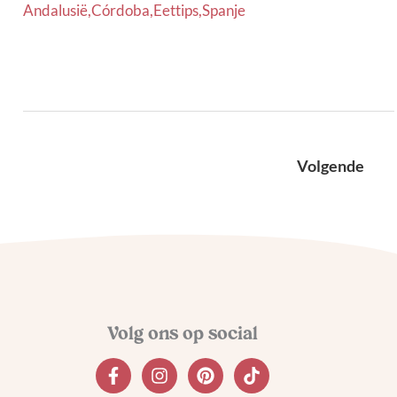
Andalusië
,
Córdoba
,
Eettips
,
Spanje
Volgende