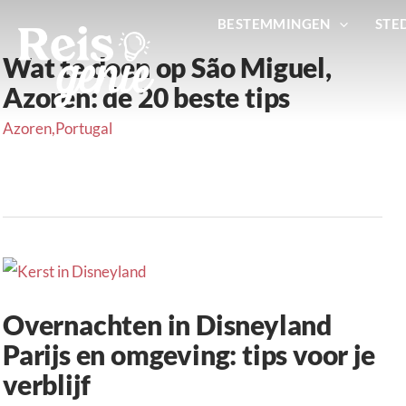
Ga
BESTEMMINGEN
STE
naar
Wat te doen op São Miguel,
de
Azoren: de 20 beste tips
inhoud
Azoren
,
Portugal
Overnachten in Disneyland
Parijs en omgeving: tips voor je
verblijf