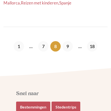
Mallorca
,
Reizen met kinderen
,
Spanje
1
…
7
8
9
…
18
Bestemmingen
Stedentrips