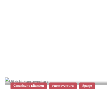
9x de mooiste stranden op
Fuerteventura
Canarische Eilanden
Fuerteventura
Spanje