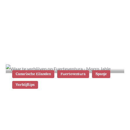
Wat te doen op Fuerteventura: de
21 beste tips
Canarische Eilanden
Fuerteventura
Spanje
Verblijftips