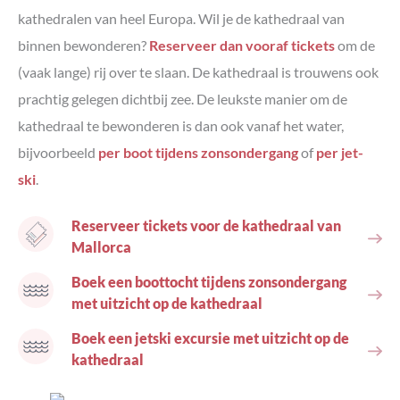
Verblijven in Palma de Mallorca
kathedralen van heel Europa. Wil je de kathedraal van
Onze tips voor accommodaties in Palma de
binnen bewonderen?
Reserveer dan vooraf tickets
om de
Mallorca
(vaak lange) rij over te slaan. De kathedraal is trouwens ook
Verblijven in de baai van Palma
prachtig gelegen dichtbij zee. De leukste manier om de
Onze tips voor accommodaties in Ca'n Pastilla
kathedraal te bewonderen is dan ook vanaf het water,
Meer tips voor leuke plekken om te verblijven op Mallorca
bijvoorbeeld
per boot tijdens zonsondergang
of
per jet-
Complete pakketreizen naar Mallorca
ski
.
Meer zien en doen op Mallorca
Een auto huren op Mallorca
Reserveer tickets voor de kathedraal van
Parkeren in Palma de Mallorca
Mallorca
De leukste dagtours vanuit Palma
Onze aanraders voor dagtours op Mallorca
Boek een boottocht tijdens zonsondergang
met uitzicht op de kathedraal
Boek een jetski excursie met uitzicht op de
kathedraal