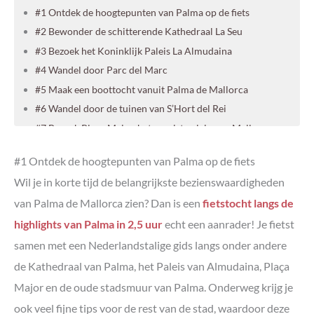
#1 Ontdek de hoogtepunten van Palma op de fiets
#2 Bewonder de schitterende Kathedraal La Seu
#3 Bezoek het Koninklijk Paleis La Almudaina
#4 Wandel door Parc del Marc
#5 Maak een boottocht vanuit Palma de Mallorca
#6 Wandel door de tuinen van S’Hort del Rei
#7 Bezoek Plaça Major, het mooiste plein van Mallorca
#8 Proef de lekkerste kaneel- en kardemombroodjes
#1 Ontdek de hoogtepunten van Palma op de fiets
#9 Bewonder Can Forteza Rey en waan je even in
Barcelona
Wil je in korte tijd de belangrijkste bezienswaardigheden
#10 Eet een ijsje met uitzicht op Can Corbella
van Palma de Mallorca zien? Dan is een
fietstocht langs de
#11 Ga winkelen in het oude centrum
highlights van Palma in 2,5 uur
echt een aanrader! Je fietst
#12 Koop het leukste souvenir van Palma voor slechts €1
samen met een Nederlandstalige gids langs onder andere
#13 Slenter over de markten van Palma
de Kathedraal van Palma, het Paleis van Almudaina, Plaça
#14 Koop iets lekker bij Fornet de la Soca of Horno Santo
Cristo
Major en de oude stadsmuur van Palma. Onderweg krijg je
#15 Doe een leuke foodtour en proef de lekkerste
ook veel fijne tips voor de rest van de stad, waardoor deze