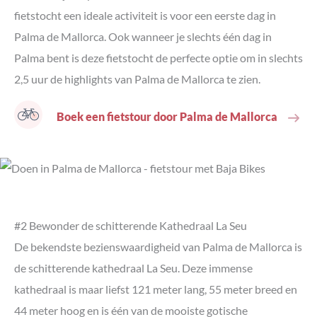
specialiteiten van Palma
fietstocht een ideale activiteit is voor een eerste dag in
#16 Breng gratis een bezoek aan het handelsgebouw Sa
Llotja
Palma de Mallorca. Ook wanneer je slechts één dag in
#17 Ontdek de hippe wijk Santa Catalina
Palma bent is deze fietstocht de perfecte optie om in slechts
#18 Bewonder het uitzicht vanaf Castell de Bellver
2,5 uur de highlights van Palma de Mallorca te zien.
#19 Dwaal door de botanische tuin Jardins d’Alfàbia
#20 Bezoek het aquarium van Palma
Boek een fietstour door Palma de Mallorca
#21 Rijd met de historische trein en tram naar Sóller en
Port de Sóller
#22 Bezoek het mooie bergdorpje Valldemossa
#23 Maak een dagtrip naar het prachtige noorden van
Mallorca
#24 Ontdek de mooiste stranden van Mallorca
#2 Bewonder de schitterende Kathedraal La Seu
#25 Bezoek de grotten van Mallorca
De bekendste bezienswaardigheid van Palma de Mallorca is
#26 Maak een dagtrip naar het eiland Menorca vanuit de
haven van Palma
de schitterende kathedraal La Seu. Deze immense
Tips voor Palma de Mallorca met kinderen
kathedraal is maar liefst 121 meter lang, 55 meter breed en
De mooiste bezienswaardigheden van Palma de Mallorca
44 meter hoog en is één van de mooiste gotische
op de kaart