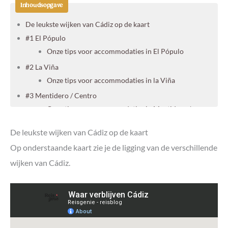
Inhoudsopgave
De leukste wijken van Cádiz op de kaart
#1 El Pópulo
Onze tips voor accommodaties in El Pópulo
#2 La Viña
Onze tips voor accommodaties in la Viña
#3 Mentidero / Centro
Onze tips voor accommodaties in Mentidero /
Centro
De leukste wijken van Cádiz op de kaart
#4 Santa Maria
Onze tips voor accommodaties in Santa Maria
Op onderstaande kaart zie je de ligging van de verschillende
#5 La Laguna (Playa de la Victoria)
wijken van Cádiz.
Onze tips voor accommodaties in La Laguna (Playa
de la Victoria)
Tips om te doen in Cádiz
Cádiz in één dag: de mooiste wandelroute
Rondreis Andalusië in twee weken