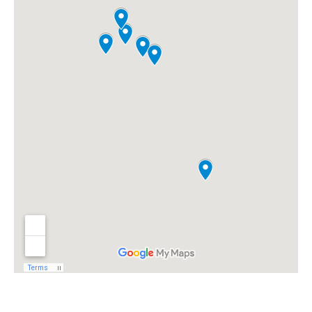
Complete rondreis door Andalusië boeken