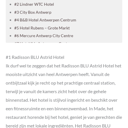
#2 Lindner WTC Hotel
#3 City Box Antwerp
#4 B&B Hotel Antwerpen Centrum
#5 Hotel Rubens – Grote Markt
#6 Mercure Antwerp City Centre
#7 Hotel Ibis Antwerpen Centrum
#8 Hotel Indigo
#1 Radisson BLU Astrid Hotel
#9 Hampton by Hilton
Ik durf wel te zeggen dat het Radisson BLU Astrid Hotel het
#10 A-STAY Antwerp
mooiste uitzicht van heel Antwerpen heeft. Vanuit de
Meer zien en doen in Antwerpen
ontbijtzaal kijk je recht op het prachtige centraal station,
terwijl je vanuit de kamers zicht hebt over de gehele
binnenstad. Het hotel is stijlvol ingericht en beschikt over
een fitnessruimte en een binnenzwembad. In Made, het
restaurant horende bij het hotel, geniet je van gerechten die
bereid zijn met lokale ingrediënten. Het Radisson BLU