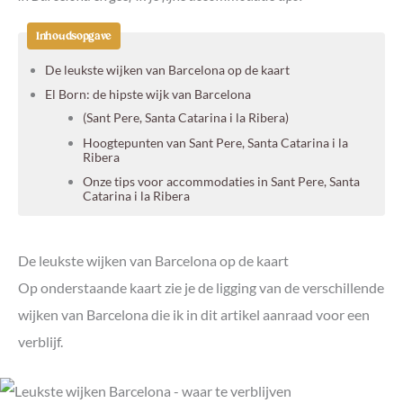
Inhoudsopgave
De leukste wijken van Barcelona op de kaart
El Born: de hipste wijk van Barcelona
(Sant Pere, Santa Catarina i la Ribera)
Hoogtepunten van Sant Pere, Santa Catarina i la
Ribera
Onze tips voor accommodaties in Sant Pere, Santa
Catarina i la Ribera
Barri Gòtic: de gotische wijk van Barcelona
Hoogtepunten van Barri Gòtic
De leukste wijken van Barcelona op de kaart
Onze tips voor accommodaties in Barri Gòtic
Op onderstaande kaart zie je de ligging van de verschillende
El Raval: voordelige wijk vlakbij het historisch centrum
wijken van Barcelona die ik in dit artikel aanraad voor een
Hoogtepunten van El Raval
verblijf.
Onze tips voor accommodaties in El Raval
La Barceloneta: de wijk aan het strand
Hoogtepunten van La Barceloneta