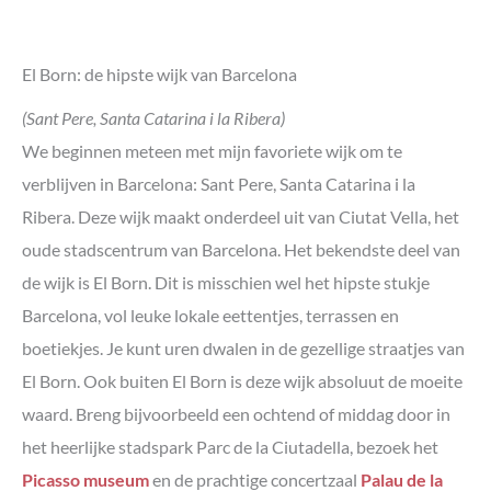
Onze tips voor accommodaties in La Barceloneta
Eixample: dichtbij de belangrijkste bezienswaardigheden
El Born: de hipste wijk van Barcelona
Hoogtepunten van Eixample
Onze tips voor accommodaties in Eixample
(Sant Pere, Santa Catarina i la Ribera)
Gràcia: één van de goedkoopste wijken van Barcelona
We beginnen meteen met mijn favoriete wijk om te
Hoogtepunten van Gràcia
verblijven in Barcelona: Sant Pere, Santa Catarina i la
Onze tips voor accommodaties in Gràcia
Ribera. Deze wijk maakt onderdeel uit van Ciutat Vella, het
Sants-Montjuïc: de groene wijk met het mooiste uitzicht
oude stadscentrum van Barcelona. Het bekendste deel van
Hoogtepunten van Sants-Montjuïc
de wijk is El Born. Dit is misschien wel het hipste stukje
Onze tips voor accommodaties in Sants-Montjuïc
Barcelona, vol leuke lokale eettentjes, terrassen en
Wat te zien en doen in Barcelona
boetiekjes. Je kunt uren dwalen in de gezellige straatjes van
El Born. Ook buiten El Born is deze wijk absoluut de moeite
waard. Breng bijvoorbeeld een ochtend of middag door in
het heerlijke stadspark Parc de la Ciutadella, bezoek het
Picasso museum
en de prachtige concertzaal
Palau de la