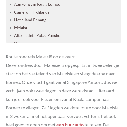
Aankomst in Kuala Lumpur
Cameron Highlands
Het eiland Penang
Melaka
Alternatief: Pulau Pangkor
Singapore
Kuching, Bako en Semmenggoh
Route rondreis Maleisië op de kaart
Kota Kinabalu
Deze rondreis door Maleisië is opgesplitst in twee delen: je
Kuala Lumpur of Singapore
start op het vasteland van Maleisië en vliegt daarna naar
Je rondreis door Maleisië plannen
Borneo. Onze vlucht gaat vanaf Singapore Airport, dus we
Georganiseerde rondreizen door Maleisië
verblijven ook twee dagen in deze wereldstad. Uiteraard
kun je er ook voor kiezen om vanaf Kuala Lumpur naar
Borneo te vliegen. Zelf legden we deze route door Maleisië
in 3 weken af met het openbaar vervoer. Echter is het ook
heel goed te doen om met
een huurauto
te reizen. De