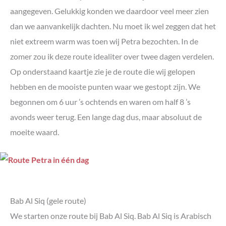
De zonsondergang bekijken in Petra?
aangegeven. Gelukkig konden we daardoor veel meer zien
Terug door de Street of Facades en langs de Royal
Tombs (grijze route)
dan we aanvankelijk dachten. Nu moet ik wel zeggen dat het
Nog een laatste blik op de Treasury en terug door de Siq
niet extreem warm was toen wij Petra bezochten. In de
Heb je meer dan één dag de tijd in Petra?
zomer zou ik deze route idealiter over twee dagen verdelen.
Overnachten in de buurt van Petra
Op onderstaand kaartje zie je de route die wij gelopen
Entreeprijs Petra en Jordan Pass
hebben en de mooiste punten waar we gestopt zijn. We
De mooiste route naar Petra
begonnen om 6 uur ’s ochtends en waren om half 8 ’s
avonds weer terug. Een lange dag dus, maar absoluut de
moeite waard.
Bab Al Siq (gele route)
We starten onze route bij Bab Al Siq. Bab Al Siq is Arabisch