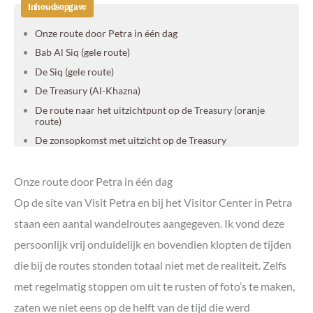
Inhoudsopgave
Onze route door Petra in één dag
Bab Al Siq (gele route)
De Siq (gele route)
De Treasury (Al-Khazna)
De route naar het uitzichtpunt op de Treasury (oranje
route)
De zonsopkomst met uitzicht op de Treasury
De Street of Facades (oranje route)
De High Place of Sacrifice (rode route)
Onze route door Petra in één dag
Wadi Farasah (groene route)
Op de site van Visit Petra en bij het Visitor Center in Petra
De tempels van Petra
staan een aantal wandelroutes aangegeven. Ik vond deze
Lunchen bij The Basin
persoonlijk vrij onduidelijk en bovendien klopten de tijden
De route naar de Monastery (blauwe route)
die bij de routes stonden totaal niet met de realiteit. Zelfs
Verse jus met uitzicht op de Monastery
met regelmatig stoppen om uit te rusten of foto’s te maken,
Het mooiste uitzicht op de Monastery (paarse route)
zaten we niet eens op de helft van de tijd die werd