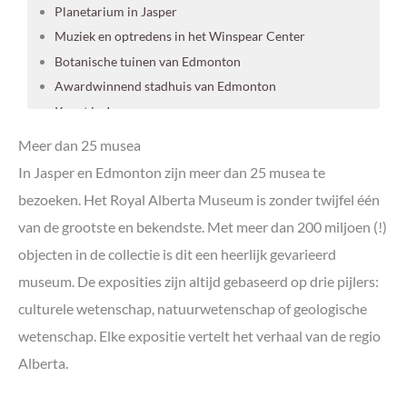
Planetarium in Jasper
Muziek en optredens in het Winspear Center
Botanische tuinen van Edmonton
Awardwinnend stadhuis van Edmonton
Kunst in Jasper
Extra tip: zomerfestivals in Edmonton
Meer dan 25 musea
Ook op culturele reis naar Edmonton en Jasper?
In Jasper en Edmonton zijn meer dan 25 musea te
Canada’s Rockies by Rail
bezoeken. Het Royal Alberta Museum is zonder twijfel één
Rechtstreeks naar Edmonton met KLM
van de grootste en bekendste. Met meer dan 200 miljoen (!)
objecten in de collectie is dit een heerlijk gevarieerd
museum. De exposities zijn altijd gebaseerd op drie pijlers:
culturele wetenschap, natuurwetenschap of geologische
wetenschap. Elke expositie vertelt het verhaal van de regio
Alberta.