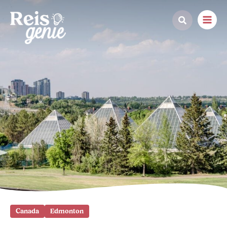
Ga
naar
de
inhoud
Canada
Edmonton