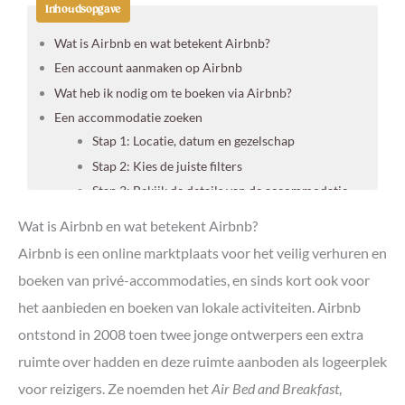
Inhoudsopgave
Wat is Airbnb en wat betekent Airbnb?
Een account aanmaken op Airbnb
Wat heb ik nodig om te boeken via Airbnb?
Een accommodatie zoeken
Stap 1: Locatie, datum en gezelschap
Stap 2: Kies de juiste filters
Stap 3: Bekijk de details van de accommodatie
Wat kost Airbnb?
Wat is Airbnb en wat betekent Airbnb?
Betalen bij Airbnb
Airbnb is een online marktplaats voor het veilig verhuren en
Is Airbnb veilig en betrouwbaar?
boeken van privé-accommodaties, en sinds kort ook voor
Tips voor het boeken van een accommodatie via
het aanbieden en boeken van lokale activiteiten. Airbnb
Airbnb
Wat zijn Airbnb Experiences?
ontstond in 2008 toen twee jonge ontwerpers een extra
ruimte over hadden en deze ruimte aanboden als logeerplek
voor reizigers. Ze noemden het
Air Bed and Breakfast
,