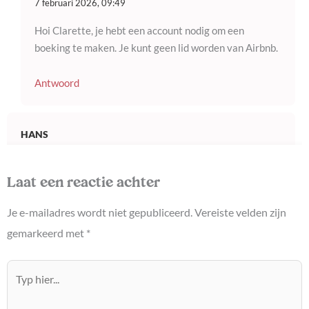
7 februari 2026, 09:49
Hoi Clarette, je hebt een account nodig om een
boeking te maken. Je kunt geen lid worden van Airbnb.
Antwoord
HANS
19 december 2024, 13:53
Als je een boeking bij/in Airbnb wilt annuleren, bij wie
Laat een reactie achter
moet je dan annuleren om de volledige of deel van de
Je e-mailadres wordt niet gepubliceerd.
Vereiste velden zijn
reeds betaalde huursom terug te krijgen: bij Airbnb óf bij
de verhuurder óf bij beide?
gemarkeerd met
*
Antwoord
Typ
hier...