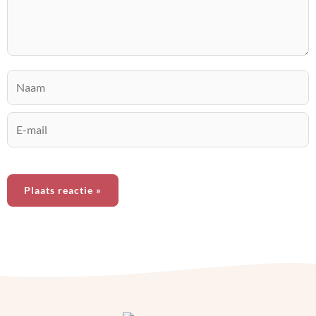
KIMBER
20 december 2024, 10:05
Hoi Hans, als je via Airbnb geboekt heb, dien je ook te
annuleren via Airbnb zelf.
Naam
Antwoord
E-
mail
R.J. VAN DER VEEN
9 november 2024, 07:02
Ik heb de volgende vraag over het gebruik van airbnb: hoe
weet ik als gast dat de host betrouwbaar is en hoe weet ik
dat het eerlijke reviews zijn?
Antwoord