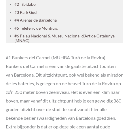
#2 Tibidabo
#3 Park Guëll
#4 Arenas de Barcelona
#5 Telefèric de Montjuïc
#6 Palau Nacional & Museu Nacional d’Art de Catalunya
(MNAC)
#7 Torens van de Sagrada Familia
#8 Casa Milà (la Pedrera)
#1 Bunkers del Carmel (MUHBA Turó de la Rovira)
#9 Het monument van Colombus
Bunkers del Carmel is één van de gaafste uitzichtpunten
#10 Mirador d’Horta
van Barcelona. Dit uitzichtpunt, ook wel bekend als mirador
De mooiste uitzichtpunten van Barcelona op de kaart
de les bateries, is gelegen op de heuvel Turo de la Rovira op
zo’n 250 meter boven zeeniveau. Het is even een klim naar
boven, maar vanaf dit uitzichtpunt heb je een geweldig 360
graden uitzicht over de stad. Je kunt vanuit hier alle
bekende bezienswaardigheden van Barcelona goed zien.
Extra bijzonder is dat er op deze plek een aantal oude