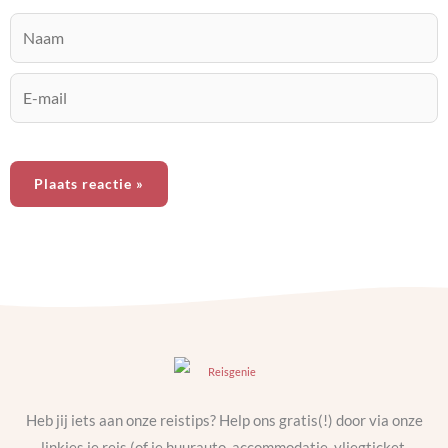
Naam
E-
mail
Heb jij iets aan onze reistips? Help ons gratis(!) door via onze
linkjes je reis (of je huurauto, accommodatie, vliegticket,