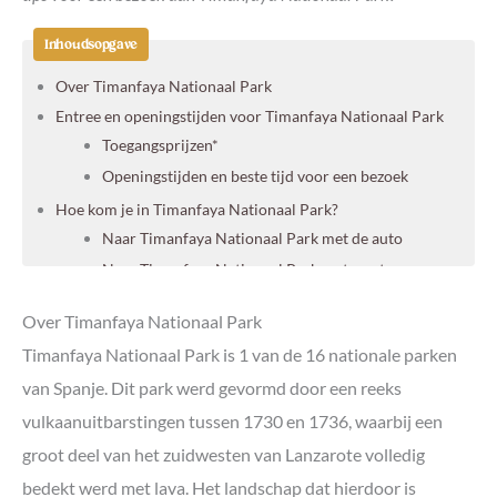
Inhoudsopgave
Over Timanfaya Nationaal Park
Entree en openingstijden voor Timanfaya Nationaal Park
Toegangsprijzen*
Openingstijden en beste tijd voor een bezoek
Hoe kom je in Timanfaya Nationaal Park?
Naar Timanfaya Nationaal Park met de auto
Naar Timanfaya Nationaal Park met een tour
Wat te doen in Timanfaya Nationaal Park
Over Timanfaya Nationaal Park
#1 Bustour door Montañas del Fuego (Ruta de los
Volcanes)
Timanfaya Nationaal Park is 1 van de 16 nationale parken
#2 Hiken in Timanfaya National Park
van Spanje. Dit park werd gevormd door een reeks
#3 Fietsen in Timanfaya Nationaal Park
vulkaanuitbarstingen tussen 1730 en 1736, waarbij een
#4 Demonstratie geothermische activiteit
groot deel van het zuidwesten van Lanzarote volledig
#5 Eten in El Diablo Restaurant
bedekt werd met lava. Het landschap dat hierdoor is