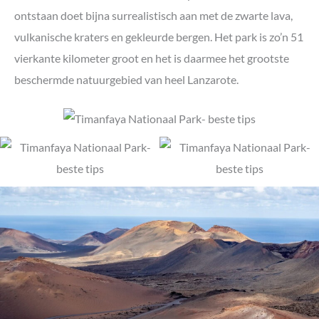
#6 Het bezoekerscentrum en museum van
ontstaan doet bijna surrealistisch aan met de zwarte lava,
Timanfaya
#7 Kamelenrit in Timanfaya Nationaal Park
vulkanische kraters en gekleurde bergen. Het park is zo’n 51
Timanfaya Nationaal Park op de kaart
vierkante kilometer groot en het is daarmee het grootste
Is een bezoek aan Timanaya de moeite waard?
beschermde natuurgebied van heel Lanzarote.
Gratis alternatief voor Timanfaya Nationaal Park: Parque
Natural de Los Vulcanos
Meer zien en doen op Lanzarote
Een auto huren op Lanzarote
Waar te verblijven op Lanzarote
Onze accommodatie op Lanzarote
Meer tips voor accommodaties op Lanzarote