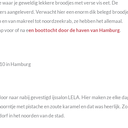
waar je geweldig lekkere broodjes met verse vis eet. De
gvers aangeleverd. Verwacht hier een enorm dik belegd broodj
lm en van makreel tot noordzeekrab, ze hebben het allemaal.
ap voor of na e
en boottocht door de haven van Hamburg
.
door naar nabij gevestigd ijssalon LELA. Hier maken ze elke da
 hoorntje met pistache en zoute karamel en dat was heerlijk. Zo
ndorf in het noorden van de stad.