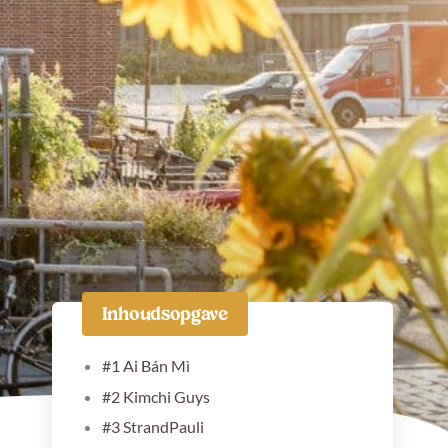
Facebook
Instagram
Pinterest
TikTok
Inhoudsopgave
#1 Ai Bán Mì
#2 Kimchi Guys
#3 StrandPauli