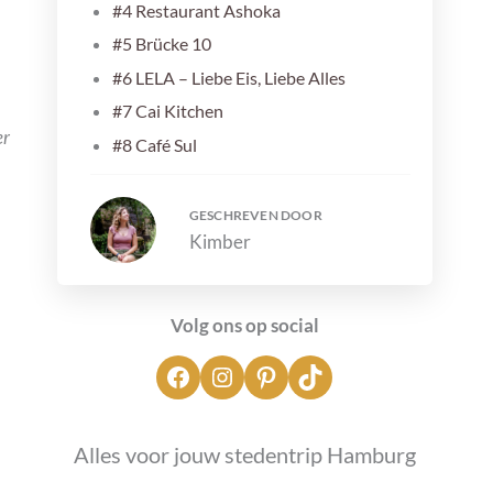
#4 Restaurant Ashoka
#5 Brücke 10
#6 LELA – Liebe Eis, Liebe Alles
#7 Cai Kitchen
er
#8 Café Sul
#9 Coimbra
#10 Yume Ramen
GESCHREVEN DOOR
Kimber
#11 Farina di Nonna
#12 Brammibal’s Donuts
#13 Luicella’s Ice Cream
Volg ons op social
#14 Hobenköök Restaurant
#15 Katers Köök
Extra tip: het ontbijt bij The George
Meer zien en doen in Hamburg
Alles voor jouw stedentrip
Hamburg