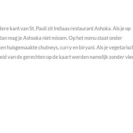
re kant van St. Pauli zit Indiaas restaurant Ashoka. Als je op
dan mag je Ashsoka niet missen. Op het menu staat onder
en huisgemaakte chutneys, curry en biryani. Als je vegetarisc
rheid van de gerechten op de kaart worden namelijk zonder vle