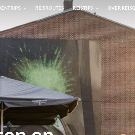
DENTRIPS
REISROUTES
REISTIPS
OVER REIS
ten en