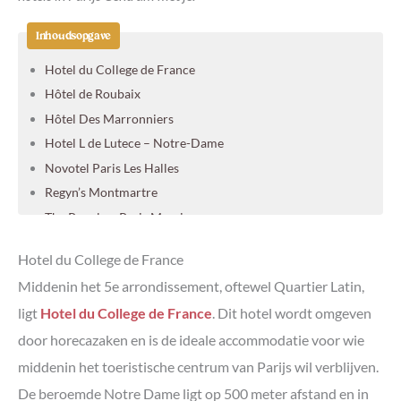
Inhoudsopgave
Hotel du College de France
Hôtel de Roubaix
Hôtel Des Marronniers
Hotel L de Lutece – Notre-Dame
Novotel Paris Les Halles
Regyn’s Montmartre
The People – Paris Marais
Villa des Princes
Hotel du College de France
Hotel Les Bulles De Paris
Middenin het 5e arrondissement, oftewel Quartier Latin,
123paris city
ligt
Hotel du College de France
. Dit hotel wordt omgeven
De leukste wijken in Parijs
door horecazaken en is de ideale accommodatie voor wie
Wat te zien en doen in Parijs
middenin het toeristische centrum van Parijs wil verblijven.
De beroemde Notre Dame ligt op 500 meter afstand en in