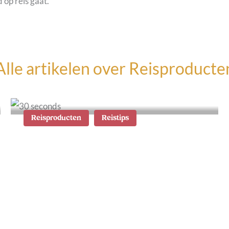
 op reis gaat.
Alle artikelen over
Reisproducte
Reisproducten
Reistips