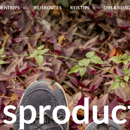
DENTRIPS
REISROUTES
REISTIPS
OVER REIS
isproduc