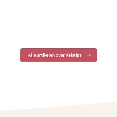
De leukste spelletjes op
reis voor groepen
Alle artikelen over
Reistips