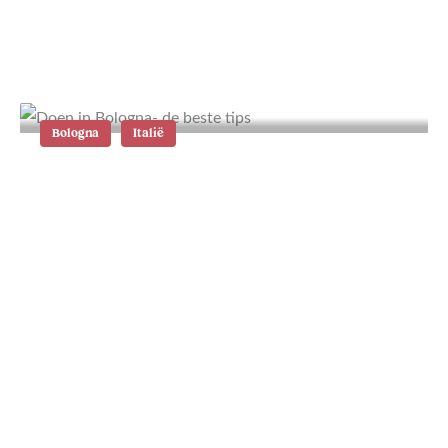
Wat te doen in Alcúdia op Mallorca:
de 18 beste tips
Bologna
Italië
Wat te doen in Bologna: de 24
leukste tips