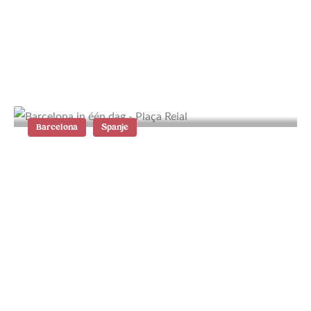
Waar te verblijven op Karpathos: de
mooiste plekken
Barcelona
Spanje
Barcelona in één dag: tips en ideale