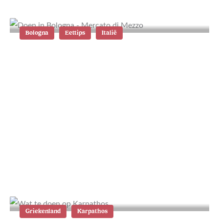
Bologna
Eettips
Italië
Lekker eten en drinken in Bologna
Griekenland
Karpathos