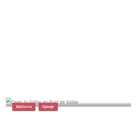
Wat te doen op Karpathos: 14 tips
en bezienswaardigheden
Mallorca
Spanje