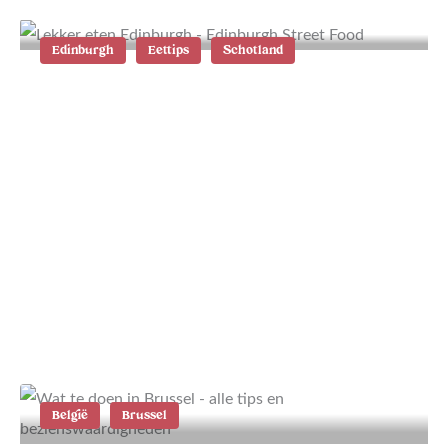
Edinburgh
Eettips
Schotland
Lekker eten en drinken in
Edinburgh: 10 tips
België
Brussel