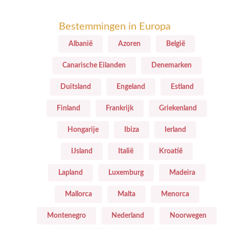
Bestemmingen in Europa
Albanië
Azoren
België
Canarische Eilanden
Denemarken
Duitsland
Engeland
Estland
Finland
Frankrijk
Griekenland
Hongarije
Ibiza
Ierland
IJsland
Italië
Kroatië
Lapland
Luxemburg
Madeira
Mallorca
Malta
Menorca
Montenegro
Nederland
Noorwegen