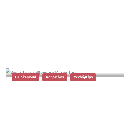
Wat te doen in Sóller en Port de
Sóller op Mallorca: de 15 beste tips
Griekenland
Karpathos
Verblijftips