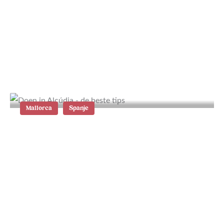
15x lekker eten en drinken in
Brussel
Mallorca
Spanje