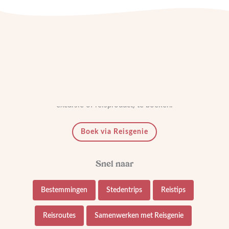
Heb jij iets aan onze reistips? Help ons gratis(!) door via onze
linkjes je reis (of je huurauto, accommodatie, vliegticket,
excursie of reisproduct) te boeken.
Boek via Reisgenie
Bestemmingen
Stedentrips
Reistips
Reisroutes
Samenwerken met Reisgenie