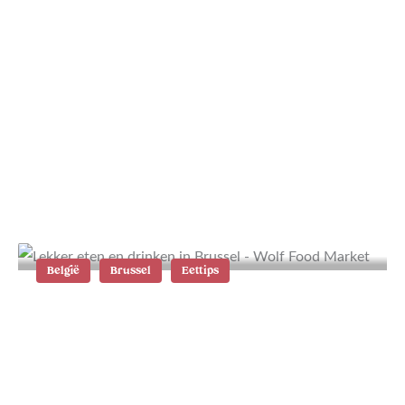
Wat te doen in Mijas: de beste tips
en wandelroute
België
Brussel
Eettips