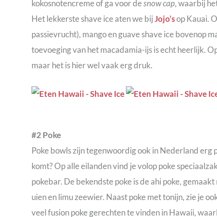
kokosnotencreme of ga voor de
snow cap
, waarbij h
Het lekkerste shave ice aten we bij
Jojo’s
op Kauai. O
passievrucht), mango en guave shave ice bovenop m
toevoeging van het macadamia-ijs is echt heerlijk. O
maar het is hier wel vaak erg druk.
#2 Poke
Poke bowls zijn tegenwoordig ook in Nederland erg po
komt? Op alle eilanden vind je volop poke speciaalza
pokebar. De bekendste poke is de ahi poke, gemaakt m
uien en limu zeewier. Naast poke met tonijn, zie je o
veel fusion poke gerechten te vinden in Hawaii, waa