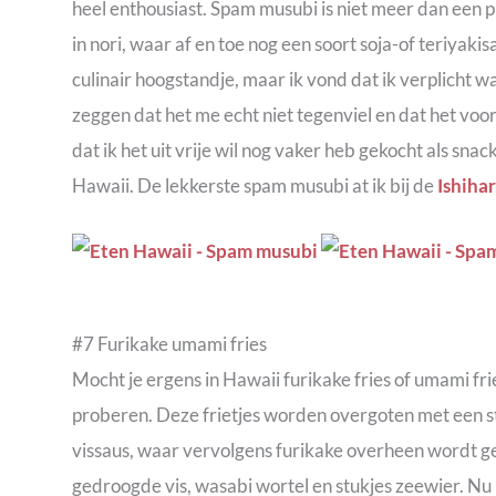
heel enthousiast. Spam musubi is niet meer dan een p
in nori, waar af en toe nog een soort soja-of teriyaki
culinair hoogstandje, maar ik vond dat ik verplicht w
zeggen dat het me echt niet tegenviel en dat het voor
dat ik het uit vrije wil nog vaker heb gekocht als snac
Hawaii. De lekkerste spam musubi at ik bij de
Ishiha
#7 Furikake umami fries
Mocht je ergens in Hawaii furikake fries of umami fri
proberen. Deze frietjes worden overgoten met een st
vissaus, waar vervolgens furikake overheen wordt ges
gedroogde vis, wasabi wortel en stukjes zeewier. Nu