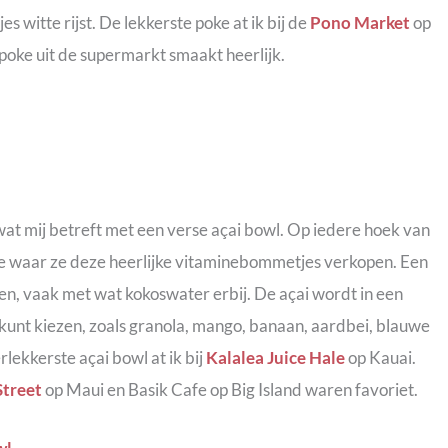
es witte rijst. De lekkerste poke at ik bij de
Pono Market
op
 poke uit de supermarkt smaakt heerlijk.
wat mij betreft met een verse açai bowl. Op iedere hoek van
kje waar ze deze heerlijke vitaminebommetjes verkopen. Een
en, vaak met wat kokoswater erbij. De açai wordt in een
kunt kiezen, zoals granola, mango, banaan, aardbei, blauwe
rlekkerste açai bowl at ik bij
Kalalea Juice Hale
op Kauai.
Street
op Maui en Basik Cafe op Big Island waren favoriet.