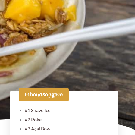
Facebook
Instagram
Pinterest
TikTok
Inhoudsopgave
#1 Shave Ice
#2 Poke
#3 Açai Bowl