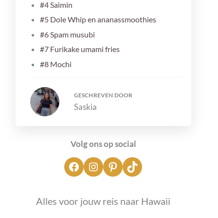
#4 Saimin
#5 Dole Whip en ananassmoothies
#6 Spam musubi
#7 Furikake umami fries
#8 Mochi
#9 Malasadas
#10 Fish tacos
GESCHREVEN DOOR
Saskia
#11 Kalua pork
#12 Alles met lilikoi
#13 Taro chips
Volg ons op social
#14 Bananenbrood
#15 Macadamianoten
Wat kun je verder eten in Hawaii?
Alles voor jouw reis naar
Hawaii