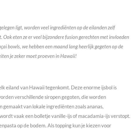
legen ligt, worden veel ingrediënten op de eilanden zelf
t. Ook eten ze er veel bijzondere fusion gerechten met invloeden
açai bowls, we hebben een maand lang heerlijk gegeten op de
teiten je zeker moet proeven in Hawaii!
 elk eiland van Hawaii tegenkomt. Deze enorme ijsbol is
js worden verschillende siropen gegoten, die worden
n gemaakt van lokale ingrediënten zoals ananas,
rdt vaak een bolletje vanille-ijs of macadamia-ijs verstopt.
npasta op de bodem. Als topping kun je kiezen voor