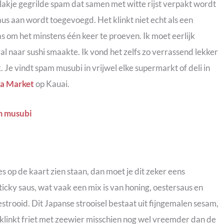
lakje gegrilde spam dat samen met witte rijst verpakt wordt
saus aan wordt toegevoegd. Het klinkt niet echt als een
as om het minstens één keer te proeven. Ik moet eerlijk
al naar sushi smaakte. Ik vond het zelfs zo verrassend lekker
k. Je vindt spam musubi in vrijwel elke supermarkt of deli in
ra Market
op Kauai.
es op de kaart zien staan, dan moet je dit zeker eens
icky saus, wat vaak een mix is van honing, oestersaus en
trooid. Dit Japanse strooisel bestaat uit fijngemalen sesam,
 klinkt friet met zeewier misschien nog wel vreemder dan de