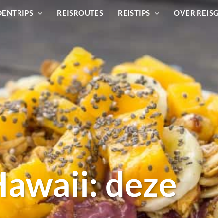
DENTRIPS
REISROUTES
REISTIPS
OVER REIS
Hawaii: deze
e