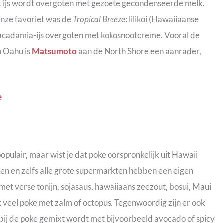
et ijs wordt overgoten met gezoete gecondenseerde melk.
nze favoriet was de
Tropical Breeze
: lilikoi (Hawaiiaanse
acadamia-ijs overgoten met kokosnootcreme. Vooral de
p Oahu is
Matsumoto
aan de North Shore een aanrader,
pulair, maar wist je dat poke oorspronkelijk uit Hawaii
ken en zelfs alle grote supermarkten hebben een eigen
et verse tonijn, sojasaus, hawaiiaans zeezout, bosui, Maui
ok veel poke met zalm of octopus. Tegenwoordig zijn er ook
rbij de poke gemixt wordt met bijvoorbeeld avocado of spicy