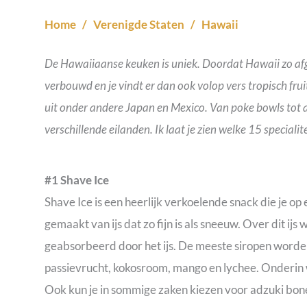
Home
/
Verenigde Staten
/
Hawaii
/
De Hawaiiaanse keuken is uniek. Doordat Hawaii zo afge
verbouwd en je vindt er dan ook volop vers tropisch frui
uit onder andere Japan en Mexico. Van poke bowls tot 
verschillende eilanden. Ik laat je zien welke 15 speciali
#1 Shave Ice
Shave Ice is een heerlijk verkoelende snack die je op
gemaakt van ijs dat zo fijn is als sneeuw. Over dit i
geabsorbeerd door het ijs. De meeste siropen worde
passievrucht, kokosroom, mango en lychee. Onderin wo
Ook kun je in sommige zaken kiezen voor adzuki bone