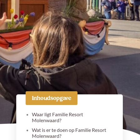
Facebook
Instagram
Pinterest
TikTok
Inhoudsopgave
Waar ligt Familie Resort
Molenwaard?
Wat is er te doen op Familie Resort
Molenwaard?