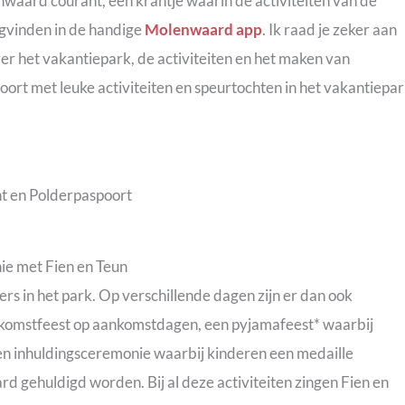
nwaard courant, een krantje waarin de activiteiten van de
gvinden in de handige
Molenwaard app
. Ik raad je zeker aan
r het vakantiepark, de activiteiten en het maken van
ort met leuke activiteiten en speurtochten in het vakantiepar
ie met Fien en Teun
ers in het park. Op verschillende dagen zijn er dan ook
elkomstfeest op aankomstdagen, een pyjamafeest* waarbij
en inhuldingsceremonie waarbij kinderen een medaille
 gehuldigd worden. Bij al deze activiteiten zingen Fien en