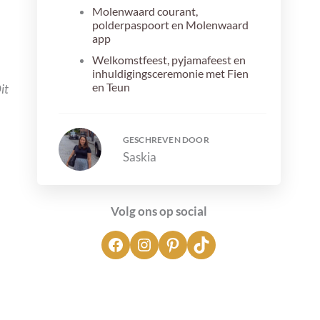
Molenwaard courant,
polderpaspoort en Molenwaard
app
Welkomstfeest, pyjamafeest en
inhuldigingsceremonie met Fien
en Teun
it
Dieren verzorgen
Natuurknutselen in de Kas
GESCHREVEN DOOR
Spelen in de speeltuinen
Saskia
Speelschuur Molenwaard
Molenwaard Sterrenparade
Volg ons op social
Zwemmen in zwembad het
Boothuis of in het meer
Avonturenboerderij Molenwaard
Accommodaties op Familie Resort
Molenwaard
Fien en Teun Boerderijtje