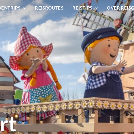
DENTRIPS
REISROUTES
REISTIPS
OVER REIS
rt