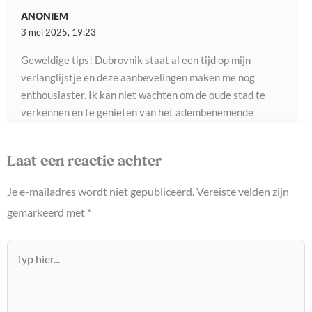
ANONIEM
3 mei 2025, 19:23
Geweldige tips! Dubrovnik staat al een tijd op mijn
verlanglijstje en deze aanbevelingen maken me nog
enthousiaster. Ik kan niet wachten om de oude stad te
verkennen en te genieten van het adembenemende
uitzicht vanaf de stadsmuren. Bedankt voor het delen!
Laat een reactie achter
Antwoord
Je e-mailadres wordt niet gepubliceerd.
Vereiste velden zijn
gemarkeerd met
*
ANONIEM
22 maart 2025, 01:24
Typ
Geweldige tips! Dubrovnik staat echt bovenaan mijn
hier...
verlanglijstje voor een stedentrip. Ik kan niet wachten om
de oude stad en de prachtige kustlijn te verkennen.