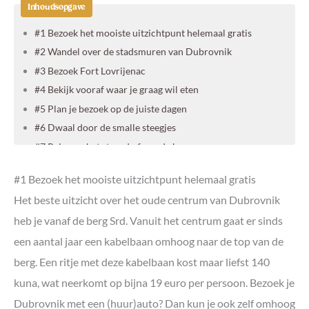
Inhoudsopgave
#1 Bezoek het mooiste uitzichtpunt helemaal gratis
#2 Wandel over de stadsmuren van Dubrovnik
#3 Bezoek Fort Lovrijenac
#4 Bekijk vooraf waar je graag wil eten
#5 Plan je bezoek op de juiste dagen
#6 Dwaal door de smalle steegjes
#7 Relax op het strand of aan de haven
#8 Ga op Game of Thrones tour
#1 Bezoek het mooiste uitzichtpunt helemaal gratis
#9 Ontvlucht de drukte en vaar naar Lokrum of Mljet
Het beste uitzicht over het oude centrum van Dubrovnik
#10 Zipline over zee bij Dubrovnik
heb je vanaf de berg Srd. Vanuit het centrum gaat er sinds
Overnachten in Dubrovnik
een aantal jaar een kabelbaan omhoog naar de top van de
Onze accommodatie in Dubrovnik
Onze tips voor accommodaties in Dubrovnik
berg. Een ritje met deze kabelbaan kost maar liefst 140
kuna, wat neerkomt op bijna 19 euro per persoon. Bezoek je
Dubrovnik met een (huur)auto? Dan kun je ook zelf omhoog