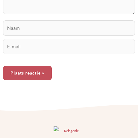
Bedankt voor de inspiratie!
Antwoord
Naam
KIMBER
E-
25 maart 2025, 10:29
mail
Bedankt voor je reactie!
Antwoord
CAREL
1 augustus 2021, 14:18
Dankjewel voor de tips. Handige tips en leuke foto’s. Ik ga
zéker e.e.a. opnemen in onze trip voor dit jaar