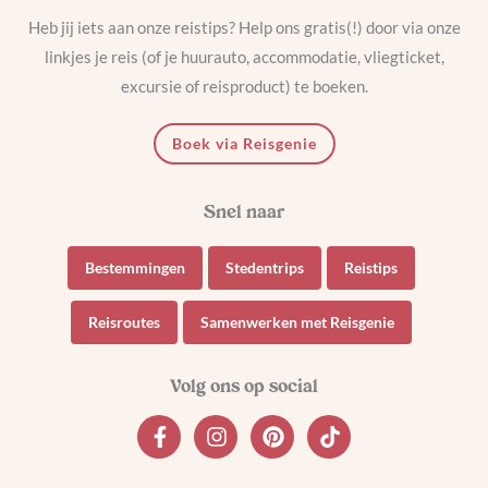
Antwoord
Heb jij iets aan onze reistips? Help ons gratis(!) door via onze
linkjes je reis (of je huurauto, accommodatie, vliegticket,
excursie of reisproduct) te boeken.
Boek via Reisgenie
SASKIA
16 augustus 2021, 16:18
Jij bedankt voor je reactie Carel! Wat heerlijk dat jullie
naar Dubrovnik gaan. Heel fijn om te horen dat je iets
Bestemmingen
Stedentrips
Reistips
aan de tips hebt gehad. Ik wens je een hele fijne
vakantie!
Reisroutes
Samenwerken met Reisgenie
Antwoord
INGEBORG KNOOOS
27 augustus 2019, 10:48