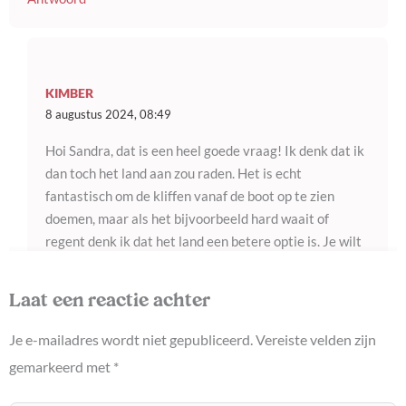
KIMBER
8 augustus 2024, 08:49
Hoi Sandra, dat is een heel goede vraag! Ik denk dat ik
dan toch het land aan zou raden. Het is echt
fantastisch om de kliffen vanaf de boot op te zien
doemen, maar als het bijvoorbeeld hard waait of
regent denk ik dat het land een betere optie is. Je wilt
op de boot toch buiten zitten denk ik en dat is dus heel
erg afhankelijk van het weer. Vanaf het land vond ik de
Laat een reactie achter
kliffen ook geweldig om te zien en het grote voordeel
is dat je ze dan op je eigen tempo kan verkennen.
Je e-mailadres wordt niet gepubliceerd.
Vereiste velden zijn
gemarkeerd met
*
Antwoord