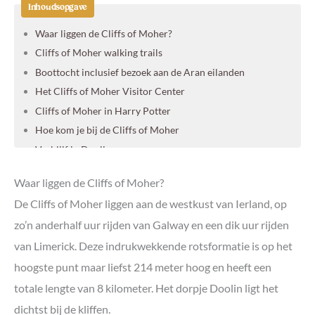
Inhoudsopgave
Waar liggen de Cliffs of Moher?
Cliffs of Moher walking trails
Boottocht inclusief bezoek aan de Aran eilanden
Het Cliffs of Moher Visitor Center
Cliffs of Moher in Harry Potter
Hoe kom je bij de Cliffs of Moher
Verblijf in Doolin
Cliffs of Moher vanuit Dublin
Waar liggen de Cliffs of Moher?
Cliffs of Moher vanuit Galway
De Cliffs of Moher liggen aan de westkust van Ierland, op
Rondreis door Zuidwest-Ierland
zo’n anderhalf uur rijden van Galway en een dik uur rijden
Individuele rondreizen door Ierland
van Limerick. Deze indrukwekkende rotsformatie is op het
hoogste punt maar liefst 214 meter hoog en heeft een
totale lengte van 8 kilometer. Het dorpje Doolin ligt het
dichtst bij de kliffen.