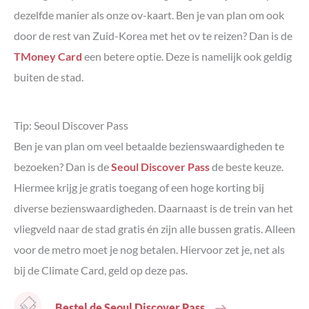
#13 Proef lokale specialiteiten op de Myeongdong Street
dezelfde manier als onze ov-kaart. Ben je van plan om ook
night market
door de rest van Zuid-Korea met het ov te reizen? Dan is de
#14 Pak de kabelbaan de Namsan berg op
TMoney Card
een betere optie. Deze is namelijk ook geldig
#15 Vergaap je aan de bijzondere architectuur van
Dongdaemun Design Plaza & Park
buiten de stad.
#16 Shop voor souvenirs in COEX winkelcentrum
#17 Kom tot rust in Seoul Forest Park
Tip: Seoul Discover Pass
Waar te verblijven in Seoul
Ben je van plan om veel betaalde bezienswaardigheden te
Onze andere tips voor accommodaties in Seoul
bezoeken? Dan is de
Seoul Discover Pass
de beste keuze.
Meer tips voor Zuid-Korea
Golgulsa temple stay
Hiermee krijg je gratis toegang of een hoge korting bij
Kustplaats Busan
diverse bezienswaardigheden. Daarnaast is de trein van het
vliegveld naar de stad gratis én zijn alle bussen gratis. Alleen
voor de metro moet je nog betalen. Hiervoor zet je, net als
bij de Climate Card, geld op deze pas.
Bestel de Seoul Discover Pass