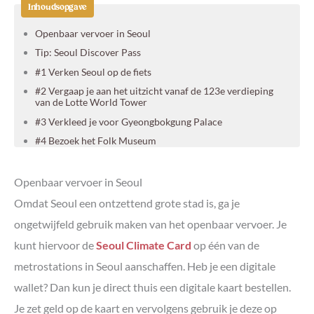
Inhoudsopgave
Openbaar vervoer in Seoul
Tip: Seoul Discover Pass
#1 Verken Seoul op de fiets
#2 Vergaap je aan het uitzicht vanaf de 123e verdieping
van de Lotte World Tower
#3 Verkleed je voor Gyeongbokgung Palace
#4 Bezoek het Folk Museum
#5 Flaneer langs de Cheonggyecheon stroom
#6 Proef de lokale keuken tijdens een foodtour
Openbaar vervoer in Seoul
#7 Pak de Imjingak Peace Gondola over de Demilitarized
Omdat Seoul een ontzettend grote stad is, ga je
Zone
ongetwijfeld gebruik maken van het openbaar vervoer. Je
#8 Bezoek de Odusan Unification Observatory
kunt hiervoor de
Seoul Climate Card
op één van de
#9 Verken de toffe wijk Insadong
metrostations in Seoul aanschaffen. Heb je een digitale
#10 Vind rust in de Jogyesa tempel
wallet? Dan kun je direct thuis een digitale kaart bestellen.
#11 Drink de lekkerste drankjes aan de Café Street Walk
#12 Wandel door een Hanok village
Je zet geld op de kaart en vervolgens gebruik je deze op