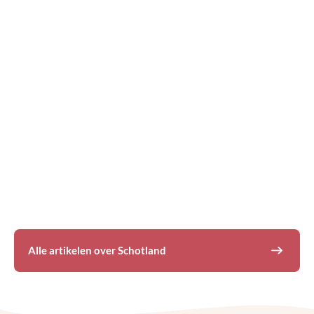
De 10 mooiste stranden aan de
NC500 in Schotland
Alle artikelen over
Schotland