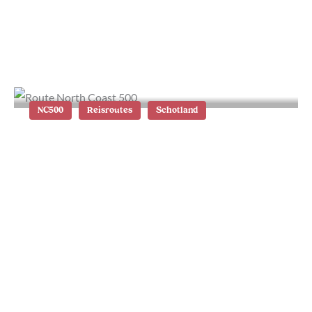
De mooiste stops op de NC500: tips
en informatie
NC500
Reisroutes
Schotland
North Coast 500 route in Schotland:
tips NC500 in 1 week