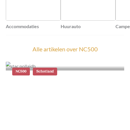
Accommodaties
Huurauto
Campe
Alle artikelen over
NC500
NC500
Schotland