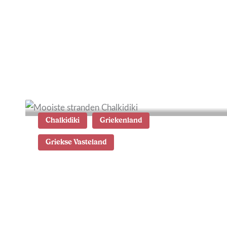
De 17 mooiste plekken in
Toscane
Chalkidiki
Griekenland
Griekse Vasteland