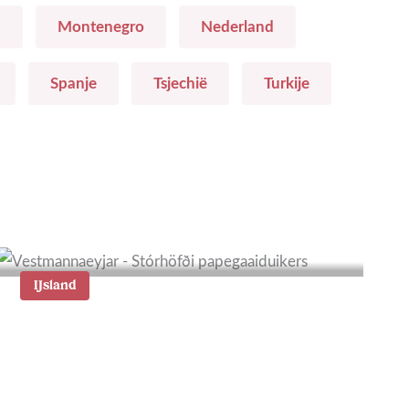
a
Montenegro
Nederland
Spanje
Tsjechië
Turkije
IJsland