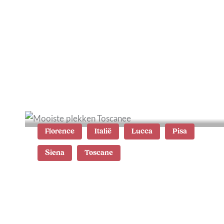
21x lekker eten in
Barcelona: de leukste
restaurants
Florence
Italië
Lucca
Pisa
Siena
Toscane