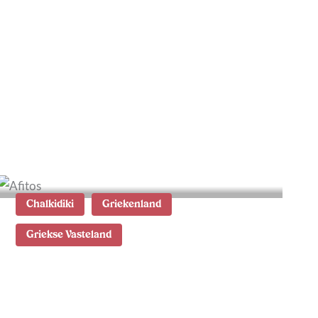
Vestmannaeyjar: de
eilanden onder IJsland
Chalkidiki
Griekenland
Griekse Vasteland