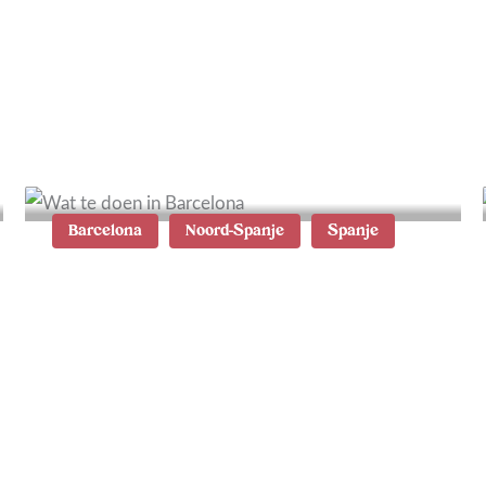
De mooiste glampings in
Toscane van Vacanze col
Cuore
Barcelona
Noord-Spanje
Spanje