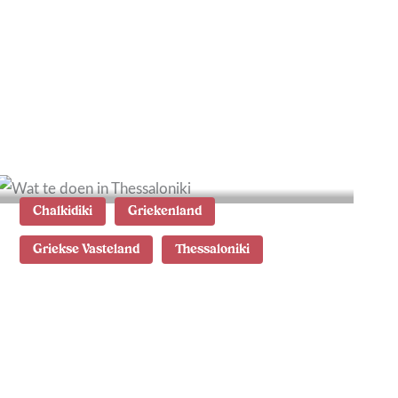
De 17 mooiste stranden
van Chalkidiki
Chalkidiki
Griekenland
Griekse Vasteland
Thessaloniki