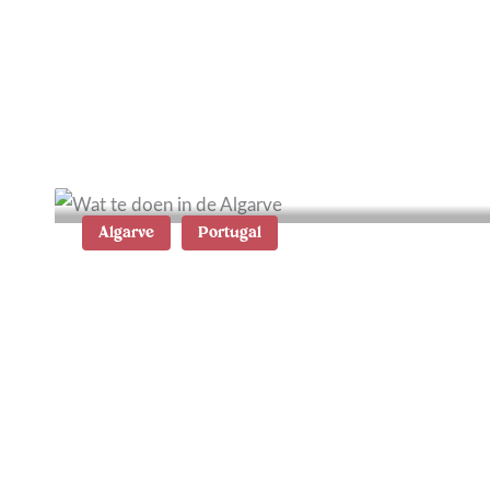
Wat te doen in Chalkidiki:
13 tips en
bezienswaardigheden
Algarve
Portugal