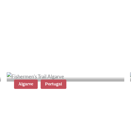
De Golden Circle Route in
IJsland: tips en
bezienswaardigheden
Algarve
Portugal