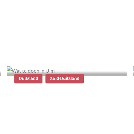
Wandelen in de Algarve:
de mooiste wandelroutes
Duitsland
Zuid-Duitsland