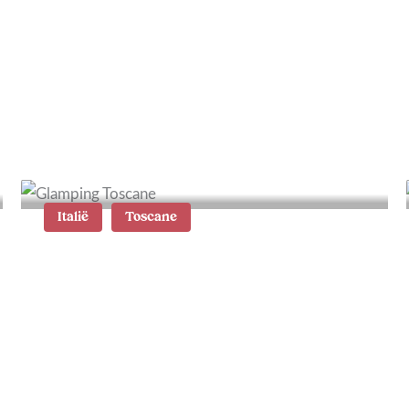
Wat te doen in Ulm: 13
tips en
bezienswaardigheden
Italië
Toscane