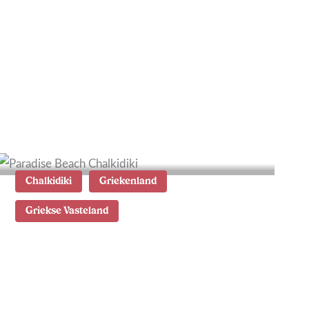
Waar te verblijven in
Chalkidiki: de mooiste
plekken
Chalkidiki
Griekenland
Griekse Vasteland