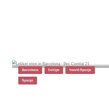
Tips voor de Donau regio
in Duitsland: zien en doen
Barcelona
Eettips
Noord-Spanje
Spanje