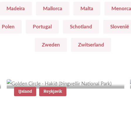
Madeira
Mallorca
Malta
Menorc
Polen
Portugal
Schotland
Slovenië
Zweden
Zwitserland
IJsland
Reykjavik