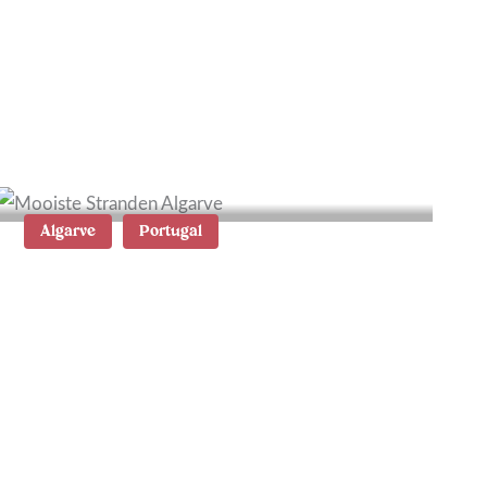
Wat te doen in
Thessaloniki: 13 tips en
bezienswaardigheden
Algarve
Portugal